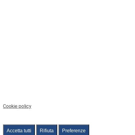
© Telenord Srl
P.IVA e CF: 00945590107 - ISC. REA - GE: 229501
Sede Legale: Via XX Settembre 41/3, 16121 GENOVA
PEC: contabilita@pec.telenord.it
Capitale sociale: 343.598,42 euro i.v.
Tutti i diritti riservati, vietata la copia anche parziale
dei contenuti
pubtelenord@telenord.it
Tel. 010 55 32 701
Informativa della privacy
|
Gestisci consenso
Cookie policy
Accetta tutti
Rifiuta
Preferenze