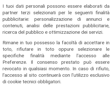
La trattativa
I tuoi dati personali possono essere elaborati da
Genoa, affondo per Sow. Il
partner terzi selezionati per le seguenti finalità
centrocampista svizzero è
pubblicitarie: personalizzazione di annunci e
vicinissimo
contenuti, analisi delle prestazioni pubblicitarie,
04/08/2026
ricerca del pubblico e ottimizzazione dei servizi.
di Claudio Baffico
Rimane in tuo possesso la facoltà di accettare in
toto, rifiutare in toto oppure selezionare le
specifiche finalità mediante l'accesso alle
Preferenze. Il consenso prestato può essere
revocato in qualsiasi momento. In caso di rifiuto,
l'accesso al sito continuerà con l'utilizzo esclusivo
di cookie tecnici obbligatori.
Verso gli Europei
Euro 2032, ora è ufficiale: fra i 16