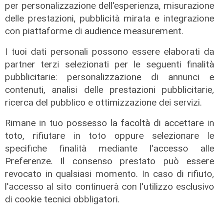
per personalizzazione dell'esperienza, misurazione
L'intervista
delle prestazioni, pubblicità mirata e integrazione
Pres. Ceraudo (Medio Ponente):
con piattaforme di audience measurement.
"Non demonizziamo nessuno, ma
tolleranza zero verso chi porta
I tuoi dati personali possono essere elaborati da
degrado"
partner terzi selezionati per le seguenti finalità
pubblicitarie: personalizzazione di annunci e
07/08/2026
contenuti, analisi delle prestazioni pubblicitarie,
ricerca del pubblico e ottimizzazione dei servizi.
Rimane in tuo possesso la facoltà di accettare in
toto, rifiutare in toto oppure selezionare le
specifiche finalità mediante l'accesso alle
Preferenze. Il consenso prestato può essere
revocato in qualsiasi momento. In caso di rifiuto,
l'accesso al sito continuerà con l'utilizzo esclusivo
di cookie tecnici obbligatori.