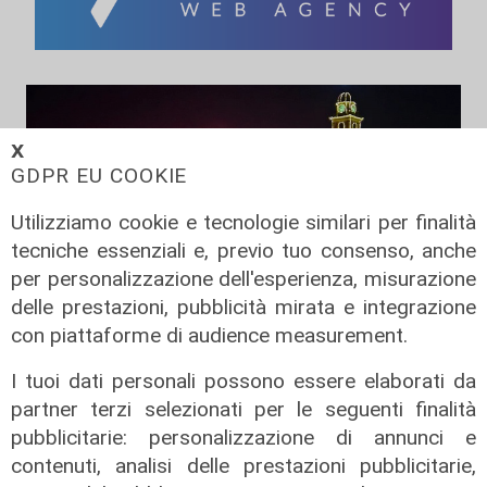
𝗫
GDPR EU COOKIE
Utilizziamo cookie e tecnologie similari per finalità
tecniche essenziali e, previo tuo consenso, anche
per personalizzazione dell'esperienza, misurazione
delle prestazioni, pubblicità mirata e integrazione
con piattaforme di audience measurement.
Spettacolo di luce
In migliaia a Camogli per la Stella
I tuoi dati personali possono essere elaborati da
Maris: spiaggia piena per la posa dei
partner terzi selezionati per le seguenti finalità
lumini
pubblicitarie: personalizzazione di annunci e
03/08/2026
contenuti, analisi delle prestazioni pubblicitarie,
di r.c.