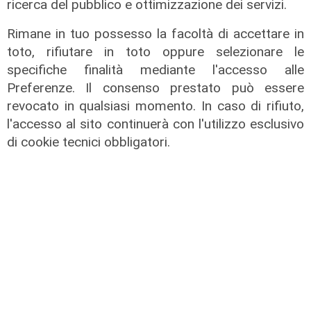
ricerca del pubblico e ottimizzazione dei servizi.
Rimane in tuo possesso la facoltà di accettare in
toto, rifiutare in toto oppure selezionare le
specifiche finalità mediante l'accesso alle
Preferenze. Il consenso prestato può essere
revocato in qualsiasi momento. In caso di rifiuto,
l'accesso al sito continuerà con l'utilizzo esclusivo
di cookie tecnici obbligatori.
L'artista
GOG, Notturni en plein air, il 6
agosto a Palazzo Ducale il recital di
Dmitry Yudin: un viaggio tra Bach,
Poulenc, Griffes e Liszt
02/08/2026