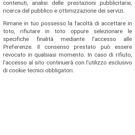
GOG, Notturni en plein air, il 6
contenuti, analisi delle prestazioni pubblicitarie,
agosto a Palazzo Ducale il recital di
ricerca del pubblico e ottimizzazione dei servizi.
Dmitry Yudin: un viaggio tra Bach,
Poulenc, Griffes e Liszt
Rimane in tuo possesso la facoltà di accettare in
toto, rifiutare in toto oppure selezionare le
02/08/2026
di steris
specifiche finalità mediante l'accesso alle
Preferenze. Il consenso prestato può essere
revocato in qualsiasi momento. In caso di rifiuto,
l'accesso al sito continuerà con l'utilizzo esclusivo
di cookie tecnici obbligatori.
Il programma