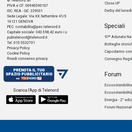
© Telenord Srl
Close UP
P.IVA e CF: 00945590107
Derby del lunedì
ISC. REA - GE: 229501
Sede Legale: Via XX Settembre 41/3
16121 GENOVA
Speciali
PEC:
contabilita@pec.telenord.it
Capitale sociale: 343.598,42 euro i.v.
97ª Adunata Naz
pubtelenord@telenord.it
Tel. 010 5532701
Botteghe storic
Privacy Policy
Capodanno con 
Cookie Policy
Rivedi consenso privacy
Convegno Reg4
Forum
Ecosostenibilita
Scarica l'App di Telenord
Ecosostenibilità
Energia - 2° edi
Forum Nazionale 