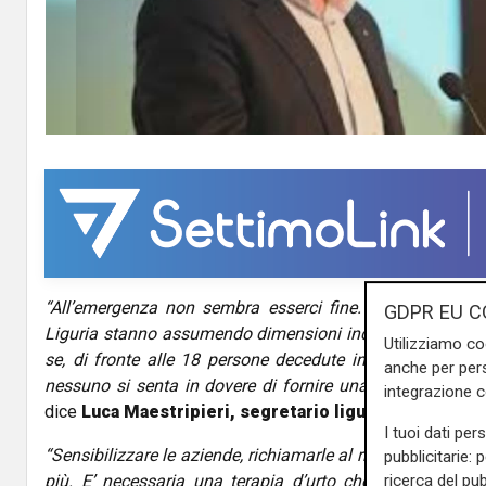
“All’emergenza non sembra esserci fine. I dati sugli inf
GDPR EU C
Liguria stanno assumendo dimensioni indegne di un terri
Utilizziamo co
se, di fronte alle 18 persone decedute in 10 mesi e al 
anche per pers
nessuno si senta in dovere di fornire una soluzione a q
integrazione 
dice
Luca Maestripieri, segretario ligure della CISL
.
I tuoi dati per
“Sensibilizzare le aziende, richiamarle al rispetto delle le
pubblicitarie: 
ricerca del pub
più. E’ necessaria una terapia d’urto che si traduca i