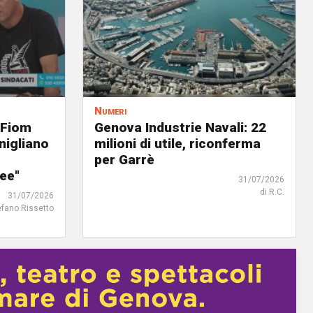
Numeri
 Fiom
Genova Industrie Navali: 22
nigliano
milioni di utile, riconferma
per Garrè
ree"
31/07/2026
di R.C.
31/07/2026
efano Rissetto