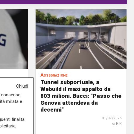
Assegnazione
Tunnel subportuale, a
Chiudi
9 milioni
Webuild il maxi appalto da
uo consenso,
ordo in
803 milioni. Bucci: "Passo che
ità mirata e
Genova attendeva da
decenni"
31/07/2026
di R. Eco.
31/07/2026
uenti finalità
di R.P.
icitarie,