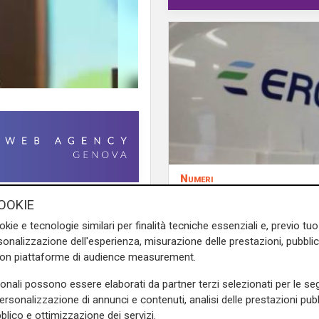
Numeri
Erg cresce nel primo
ortuni mortali sul lavoro in
OOKIE
semestre: ricavi a 40
torio civile. Ci domandiamo
okie e tecnologie similari per finalità tecniche essenziali e, previo t
e margine operativo l
dramma delle loro famiglie,
onalizzazione dell'esperienza, misurazione delle prestazioni, pubblic
aumento del 9%
ueste continue tragedie
”. Lo
con piattaforme di audience measurement.
sonali possono essere elaborati da partner terzi selezionati per le seg
ggi sulla sicurezza, non serve
personalizzazione di annunci e contenuti, analisi delle prestazioni pubbl
blico e ottimizzazione dei servizi.
n aumento esponenziale dei