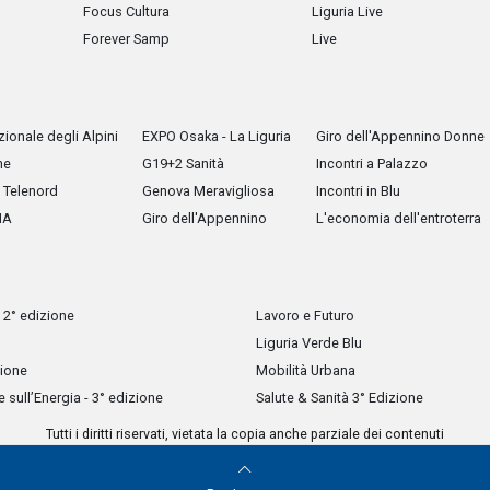
Focus Cultura
Liguria Live
Forever Samp
Live
ionale degli Alpini
EXPO Osaka - La Liguria
Giro dell'Appennino Donne
he
G19+2 Sanità
Incontri a Palazzo
Telenord
Genova Meravigliosa
Incontri in Blu
IA
Giro dell'Appennino
L'economia dell'entroterra
 2° edizione
Lavoro e Futuro
Liguria Verde Blu
zione
Mobilità Urbana
sull’Energia - 3° edizione
Salute & Sanità 3° Edizione
Tutti i diritti riservati, vietata la copia anche parziale dei contenuti