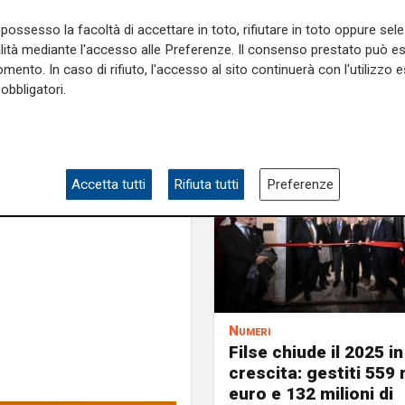
bilizzare chi ha il dovere di
possesso la facoltà di accettare in toto, rifiutare in toto oppure sele
sindacato da tempo denuncia
alità mediante l'accesso alle Preferenze. Il consenso prestato può 
desso basta, davvero: con la
mento. In caso di rifiuto, l'accesso al sito continuerà con l'utilizzo e
onclude Maestripieri.
obbligatori.
e sulla Liguria seguiteci sul
e
e su
Facebook
.
Accetta tutti
Rifiuta tutti
Preferenze
Numeri
Filse chiude il 2025 in
crescita: gestiti 559 m
euro e 132 milioni di