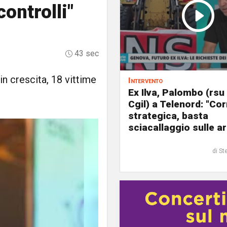
controlli"
43 sec
in crescita, 18 vittime
Intervento
Ex Ilva, Palombo (rsu
Cgil) a Telenord: "Cor
strategica, basta
sciacallaggio sulle a
di St