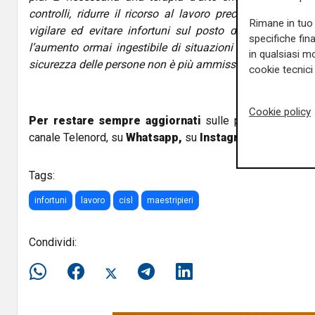
controlli, ridurre il ricorso al lavoro precario, responsa
Rimane in tuo 
vigilare ed evitare infortuni sul posto di lavoro. Il 
specifiche fin
l’aumento ormai ingestibile di situazioni di pericolo. A
in qualsiasi mo
sicurezza delle persone non è più ammissibile arretrare”,
c
cookie tecnici 
Cookie policy
Per restare sempre aggiornati
sulle principali notizi
canale Telenord, su
Whatsapp,
su
Instagram
,
su
Youtub
Tags:
infortuni
lavoro
cisl
maestripieri
Condividi: