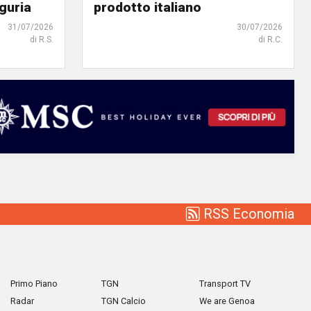
iguria
prodotto italiano
31/07/2026
30/07/2026
di R.S.
di R.C.
RSS Economia
Primo Piano
TGN
Transport TV
Radar
TGN Calcio
We are Genoa