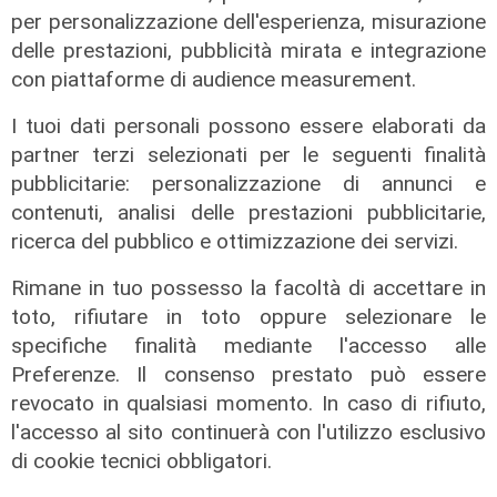
per personalizzazione dell'esperienza, misurazione
delle prestazioni, pubblicità mirata e integrazione
con piattaforme di audience measurement.
I tuoi dati personali possono essere elaborati da
partner terzi selezionati per le seguenti finalità
pubblicitarie: personalizzazione di annunci e
contenuti, analisi delle prestazioni pubblicitarie,
ricerca del pubblico e ottimizzazione dei servizi.
Gli sviluppi
Ex Ilva: si rafforza l'ipotesi della
Rimane in tuo possesso la facoltà di accettare in
discesa in campo di una cordata
toto, rifiutare in toto oppure selezionare le
italiana
specifiche finalità mediante l'accesso alle
Preferenze. Il consenso prestato può essere
05/08/2026
di Claudio Baffico
revocato in qualsiasi momento. In caso di rifiuto,
l'accesso al sito continuerà con l'utilizzo esclusivo
di cookie tecnici obbligatori.