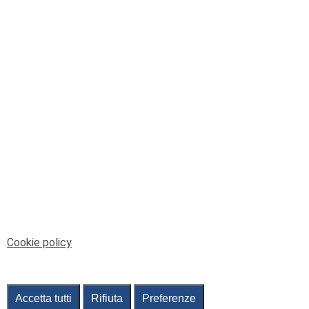
© Telenord Srl
P.IVA e CF: 00945590107 - ISC. REA - GE: 229501
Sede Legale: Via XX Settembre 41/3, 16121 GENOVA
PEC: contabilita@pec.telenord.it
Capitale sociale: 343.598,42 euro i.v.
Tutti i diritti riservati, vietata la copia anche parziale
dei contenuti
pubtelenord@telenord.it
Tel. 010 55 32 701
Informativa della privacy
|
Gestisci consenso
Cookie policy
Accetta tutti
Rifiuta
Preferenze