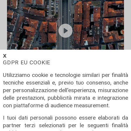
𝗫
GDPR EU COOKIE
L'appuntamento
Utilizziamo cookie e tecnologie similari per finalità
Busalla, "Casa dolce casa": il
tecniche essenziali e, previo tuo consenso, anche
convegno-dibattito per la difesa
per personalizzazione dell'esperienza, misurazione
della proprietà immobiliare
delle prestazioni, pubblicità mirata e integrazione
07/05/2025
con piattaforme di audience measurement.
di Simone Galdi
I tuoi dati personali possono essere elaborati da
partner terzi selezionati per le seguenti finalità