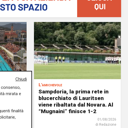
Chiudi
L'amichevole
uo consenso,
scina
Sampdoria, la prima rete in
ità mirata e
o il
blucerchiato di Lauritsen
ato a
viene ribaltata dal Novara. Al
“Mugnaini” finisce 1-2
uenti finalità
icitarie,
01/08/2026
01/08/2026
di Redazione
di Redazione