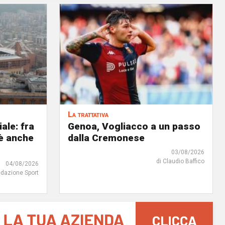
La trattativa
iale: fra
Genoa, Vogliacco a un passo
'è anche
dalla Cremonese
03/08/2026
di Claudio Baffico
04/08/2026
edazione Sport