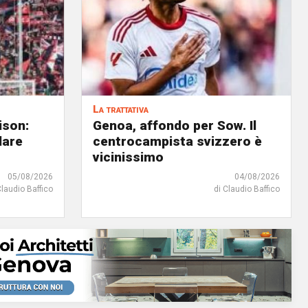
La trattativa
ison:
Genoa, affondo per Sow. Il
dare
centrocampista svizzero è
vicinissimo
05/08/2026
04/08/2026
Claudio Baffico
di Claudio Baffico