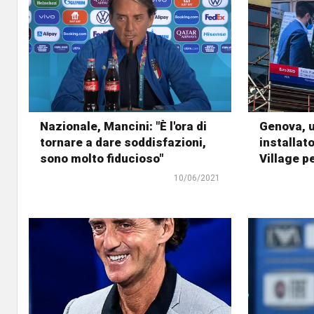
Nazionale, Mancini: "È l'ora di
Genova, 
tornare a dare soddisfazioni,
installato
sono molto fiducioso"
Village p
10/06/2021