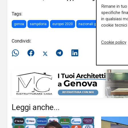
Rimane in tuo 
specifiche fin
Tags:
in qualsiasi mo
genoa
sampdoria
europei 2020
nazionali genoa e sampdoria
cookie tecnici 
Condividi:
Cookie policy
Leggi anche...