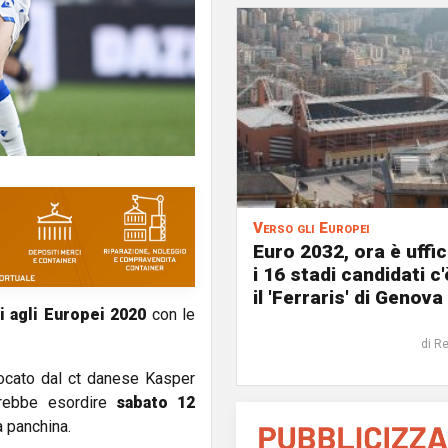
Verso gli Europei
Euro 2032, ora è uffic
i 16 stadi candidati c
il 'Ferraris' di Genova
i agli Europei 2020
con le
di R
cato dal ct danese Kasper
trebbe esordire
sabato 12
 panchina.