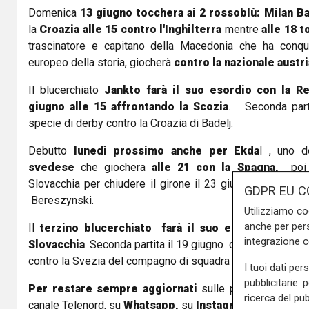
Domenica
13 giugno tocchera ai 2 rossoblù: Milan Ba
la
Croazia alle 15 contro l'Inghilterra
mentre
alle 18 
trascinatore e capitano della Macedonia che ha conqu
europeo della storia, giocherà
contro la nazionale austr
Il blucerchiato
Jankto farà il suo esordio con la R
giugno alle 15 affrontando la Scozia
. Seconda part
specie di derby contro la Croazia di Badelj.
Debutto
lunedì prossimo anche per Ekda
l , uno d
svedese
che giochera
alle 21 con la Spagna,
poi v
Slovacchia per chiudere il girone il 23 giugno con la Po
GDPR EU C
Bereszynski.
Utilizziamo co
anche per pers
Il
terzino blucerchiato farà il suo esordio lunedì 
integrazione 
Slovacchia
. Seconda partita il 19 giugno con la Spagna e f
contro la Svezia del compagno di squadra Ekdal.
I tuoi dati per
pubblicitarie: 
Per restare sempre aggiornati
sulle principali notizi
ricerca del pub
canale Telenord, su
Whatsapp,
su
Instagram
,
su
Youtub