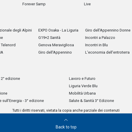
Forever Samp
Live
ionale degli Alpini
EXPO Osaka - La Liguria
Giro dell'Appennino Donne
he
G19+2 Sanità
Incontri a Palazzo
Telenord
Genova Meravigliosa
Incontri in Blu
IA
Giro dell'Appennino
L'economia dell'entroterra
 2° edizione
Lavoro e Futuro
Liguria Verde Blu
zione
Mobilità Urbana
sull’Energia - 3° edizione
Salute & Sanità 3° Edizione
Tutti i diritti riservati, vietata la copia anche parziale dei contenuti
Back to top