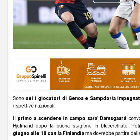
P
l
a
y
V
i
d
Sono
sei i giocatori di Genoa e Sampdoria impegnat
e
rispettive nazionali.
o
Il
primo a scendere in campo sara' Damsgaard
convo
Hjulmand dopo la buona stagione in blucerchiato. Po
giugno alle 18 con la Finlandia
ma dovrebbe partire dalla