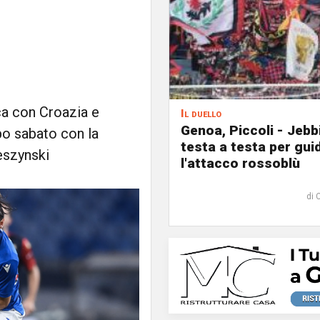
ca con Croazia e
Il duello
Genoa, Piccoli - Jebb
o sabato con la
testa a testa per gui
eszynski
l'attacco rossoblù
di 