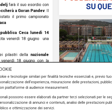
delj
farà il suo esordio con
toccherà a Goran Pandev
. Il
istato il primo campionato
iaca
epubblica Ceca lunedì 14
ita venerdì 18 giugno una
ei pilastri della
nazionale
enerdì 18 giugno con la
lonia, derby in famiglia con
OOKIE
L'apertura
okie e tecnologie similari per finalità tecniche essenziali e, previo t
Chiavari ritrova la pi
onalizzazione dell'esperienza, misurazione delle prestazioni, pubblic
14 giugno alle 18 con la
olimpionica: inaugurat
con piattaforme di audience measurement.
inale del girone il 23 giugno
nuovo impianto dedic
Marco Di Capua
sonali possono essere elaborati da partner terzi selezionati per le seg
personalizzazione di annunci e contenuti, analisi delle prestazioni pubbl
e sulla Liguria seguiteci sul
blico e ottimizzazione dei servizi.
e
e su
Facebook
.