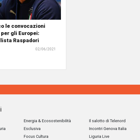
cco le convocazioni
 per gli Europei:
n lista Raspadori
02/06/2021
i
Energia & Ecosostenibilità
Il salotto di Telenord
uria
Esclusiva
Incontri Genova Italia
Focus Cultura
Liguria Live