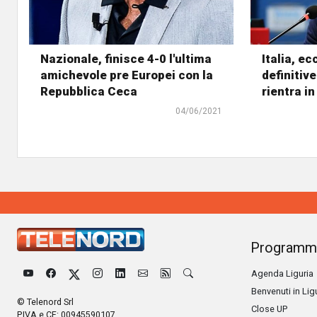
Nazionale, finisce 4-0 l'ultima
Italia, e
amichevole pre Europei con la
definitive
Repubblica Ceca
rientra i
04/06/2021
Programm
Agenda Liguria
Benvenuti in Lig
© Telenord Srl
Close UP
P.IVA e CF: 00945590107