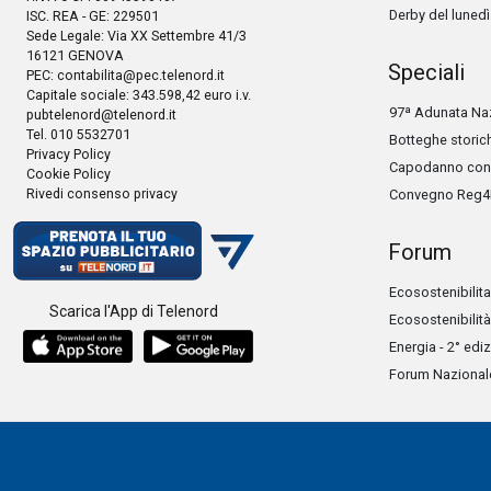
Derby del lunedì
ISC. REA - GE: 229501
Sede Legale: Via XX Settembre 41/3
16121 GENOVA
Speciali
PEC:
contabilita@pec.telenord.it
Capitale sociale: 343.598,42 euro i.v.
97ª Adunata Naz
pubtelenord@telenord.it
Tel. 010 5532701
Botteghe storic
Privacy Policy
Capodanno con 
Cookie Policy
Rivedi consenso privacy
Convegno Reg4
Forum
Ecosostenibilita
Scarica l'App di Telenord
Ecosostenibilità
Energia - 2° edi
Forum Nazionale 