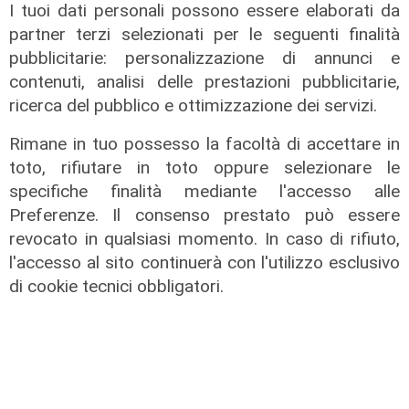
I tuoi dati personali possono essere elaborati da
Il rapporto
partner terzi selezionati per le seguenti finalità
Scajola: "Io e Bucci? Al governatore
pubblicitarie: personalizzazione di annunci e
ho promesso che gli sarei stato
contenuti, analisi delle prestazioni pubblicitarie,
sempre vicino. Con il mio consiglio"
ricerca del pubblico e ottimizzazione dei servizi.
09/08/2026
Rimane in tuo possesso la facoltà di accettare in
di Redazione
toto, rifiutare in toto oppure selezionare le
specifiche finalità mediante l'accesso alle
Preferenze. Il consenso prestato può essere
revocato in qualsiasi momento. In caso di rifiuto,
l'accesso al sito continuerà con l'utilizzo esclusivo
di cookie tecnici obbligatori.
Le dichiarazioni