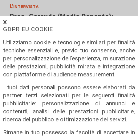
L'intervista
Pres. Ceraudo (Medio Ponente):
𝗫
"Non demonizziamo nessuno, ma
GDPR EU COOKIE
tolleranza zero verso chi porta
degrado"
Utilizziamo cookie e tecnologie similari per finalità
07/08/2026
tecniche essenziali e, previo tuo consenso, anche
per personalizzazione dell'esperienza, misurazione
delle prestazioni, pubblicità mirata e integrazione
con piattaforme di audience measurement.
I tuoi dati personali possono essere elaborati da
partner terzi selezionati per le seguenti finalità
pubblicitarie: personalizzazione di annunci e
contenuti, analisi delle prestazioni pubblicitarie,
ricerca del pubblico e ottimizzazione dei servizi.
Rimane in tuo possesso la facoltà di accettare in