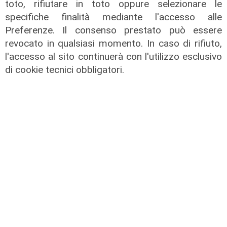
toto, rifiutare in toto oppure selezionare le
specifiche finalità mediante l'accesso alle
Preferenze. Il consenso prestato può essere
revocato in qualsiasi momento. In caso di rifiuto,
l'accesso al sito continuerà con l'utilizzo esclusivo
di cookie tecnici obbligatori.
Estate torrida
Caldo atroce, a Genova sarà bollino
rosso fino a domenica. Ecco dove
trovare il fresco
07/08/2026
di F.S.