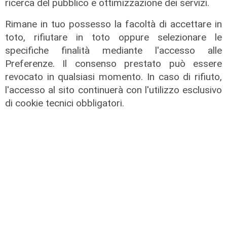
ricerca del pubblico e ottimizzazione dei servizi.
IRE, insediato il nuovo Consiglio di
Rimane in tuo possesso la facoltà di accettare in
Amministrazione: il presidente è
toto, rifiutare in toto oppure selezionare le
Giovanni Calisi
specifiche finalità mediante l'accesso alle
06/08/2026
Preferenze. Il consenso prestato può essere
di Redazione
revocato in qualsiasi momento. In caso di rifiuto,
l'accesso al sito continuerà con l'utilizzo esclusivo
di cookie tecnici obbligatori.
Le novità
Ass. Viscogliosi a Telenord: "A