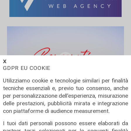
𝗫
GDPR EU COOKIE
Utilizziamo cookie e tecnologie similari per finalità
tecniche essenziali e, previo tuo consenso, anche
per personalizzazione dell'esperienza, misurazione
L'esperimento
delle prestazioni, pubblicità mirata e integrazione
Benvenuti in Liguria - Alla scoperta
con piattaforme di audience measurement.
del savonese...in bus
I tuoi dati personali possono essere elaborati da
17/06/2026
di Redazione
partner terzi selezionati per le seguenti finalità