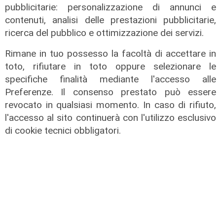
pubblicitarie: personalizzazione di annunci e
contenuti, analisi delle prestazioni pubblicitarie,
ricerca del pubblico e ottimizzazione dei servizi.
Rimane in tuo possesso la facoltà di accettare in
toto, rifiutare in toto oppure selezionare le
specifiche finalità mediante l'accesso alle
Preferenze. Il consenso prestato può essere
revocato in qualsiasi momento. In caso di rifiuto,
l'accesso al sito continuerà con l'utilizzo esclusivo
L'evento
di cookie tecnici obbligatori.
Benvenuti in Liguria - Alla scoperta
del Festival della Cabannina
10/06/2026
di Redazione