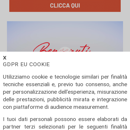
𝗫
GDPR EU COOKIE
Utilizziamo cookie e tecnologie similari per finalità
tecniche essenziali e, previo tuo consenso, anche
per personalizzazione dell'esperienza, misurazione
L'esperimento
delle prestazioni, pubblicità mirata e integrazione
Benvenuti in Liguria - Alla scoperta
con piattaforme di audience measurement.
del savonese...in bus
17/06/2026
I tuoi dati personali possono essere elaborati da
di Redazione
partner terzi selezionati per le seguenti finalità