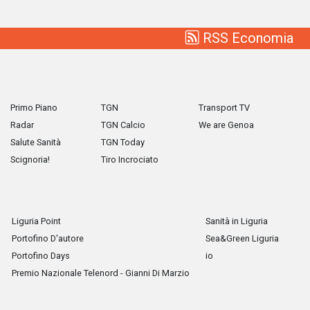
RSS Economia
Primo Piano
TGN
Transport TV
Radar
TGN Calcio
We are Genoa
Salute Sanità
TGN Today
Scignoria!
Tiro Incrociato
Liguria Point
Sanità in Liguria
Portofino D'autore
Sea&Green Liguria
Portofino Days
io
Premio Nazionale Telenord - Gianni Di Marzio