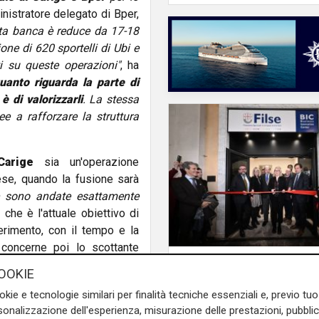
nistratore delegato di Bper,
a banca è reduce da 17-18
ne di 620 sportelli di Ubi e
i su queste operazioni"
, ha
uanto riguarda la parte di
è di valorizzarli
. La stessa
ee a rafforzare la struttura
Carige
sia un'operazione
ese, quando la fusione sarà
e sono andate esattamente
 che è l'attuale obiettivo di
ferimento, con il tempo e la
 concerne poi lo scottante
Numeri
per
539 milioni di euro
di
OOKIE
Filse chiude il 2025 in
do bocciata la richiesta dal
crescita: gestiti 559 m
okie e tecnologie similari per finalità tecniche essenziali e, previo t
o ogni transazione: "
Con
euro e 132 milioni di
onalizzazione dell'esperienza, misurazione delle prestazioni, pubblic
mo avanti su questa strada.