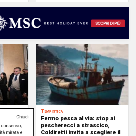
Tempistica
Chiudi
Fermo pesca al via: stop ai
ilioni di
pescherecci a strascico,
uo consenso,
Coldiretti invita a scegliere il
ità mirata e