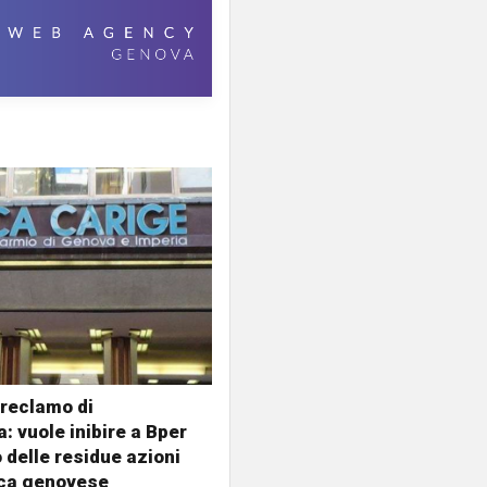
l reclamo di
: vuole inibire a Bper
o delle residue azioni
nca genovese