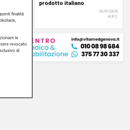
iguria
prodotto italiano
31/07/2026
30/07/2026
uenti finalità
di R.S.
di R.C.
icitarie,
zionare le
essere revocato
sclusivo di