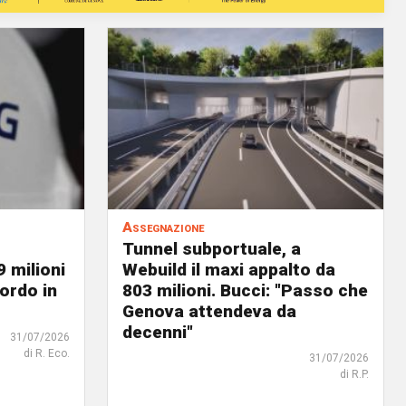
Assegnazione
Tunnel subportuale, a
9 milioni
Webuild il maxi appalto da
ordo in
803 milioni. Bucci: "Passo che
Genova attendeva da
decenni"
31/07/2026
di R. Eco.
31/07/2026
di R.P.