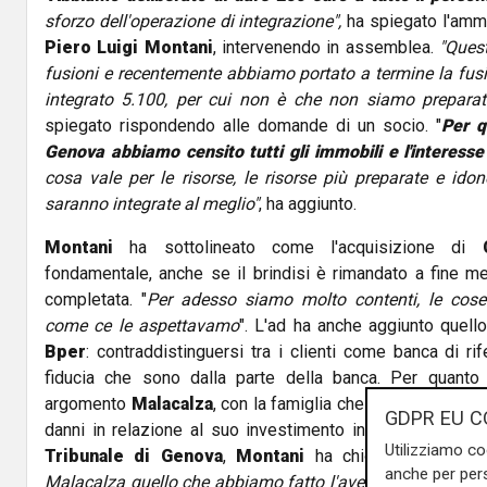
sforzo dell'operazione di integrazione",
ha spiegato l'ammi
Piero Luigi Montani
, intervenendo in assemblea.
"Quest
fusioni e recentemente abbiamo portato a termine la fusio
integrato 5.100, per cui non è che non siamo preparat
spiegato rispondendo alle domande di un socio. "
Per q
Genova abbiamo censito tutti gli immobili e l'interesse 
cosa vale per le risorse, le risorse più preparate e idon
saranno integrate al meglio"
, ha aggiunto.
Montani
ha sottolineato come l'acquisizione di
fondamentale, anche se il brindisi è rimandato a fine m
completata. "
Per adesso siamo molto contenti, le cos
come ce le aspettavamo
". L'ad ha anche aggiunto quello
Bper
: contraddistinguersi tra i clienti come banca di ri
fiducia che sono dalla parte della banca. Per quanto
argomento
Malacalza
, con la famiglia che ha richiesto a
B
GDPR EU C
danni in relazione al suo investimento in
Carige
, veden
Utilizziamo co
Tribunale di Genova
,
Montani
ha chiosato escludend
anche per pers
Malacalza quello che abbiamo fatto l'avete visto e andia