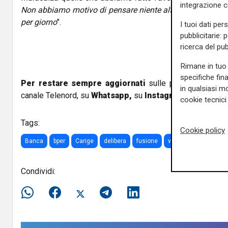
integrazione 
Non abbiamo motivo di pensare niente altro, prendiamo le
per giorno
".
I tuoi dati per
pubblicitarie: 
ricerca del pub
Rimane in tuo 
specifiche fin
Per restare sempre aggiornati
sulle principali notizi
in qualsiasi mo
canale Telenord, su
Whatsapp,
su
Instagram
,
su
Youtub
cookie tecnici 
Tags:
Cookie policy
Banca
bper
Carige
delibera
fusione
voti
ad
montan
Condividi: