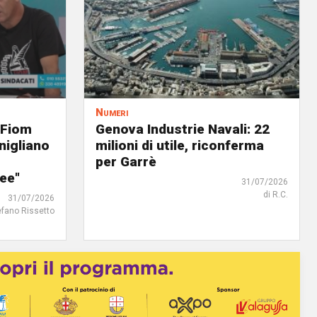
Numeri
 Fiom
Genova Industrie Navali: 22
nigliano
milioni di utile, riconferma
per Garrè
ree"
31/07/2026
di R.C.
31/07/2026
efano Rissetto