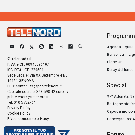
Programm
Agenda Liguria
Benvenuti in Lig
© Telenord Srl
Close UP
P.IVA e CF: 00945590107
Derby del lunedì
ISC. REA - GE: 229501
Sede Legale: Via XX Settembre 41/3
16121 GENOVA
Speciali
PEC:
contabilita@pec.telenord.it
Capitale sociale: 343.598,42 euro i.v.
97ª Adunata Naz
pubtelenord@telenord.it
Tel. 010 5532701
Botteghe storic
Privacy Policy
Capodanno con 
Cookie Policy
Rivedi consenso privacy
Convegno Reg4
Forum