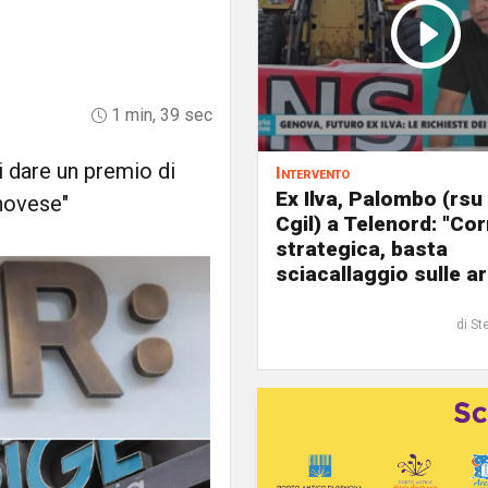
1 min, 39 sec
i dare un premio di
Intervento
Ex Ilva, Palombo (rsu
enovese"
Cgil) a Telenord: "Cor
strategica, basta
sciacallaggio sulle a
di St