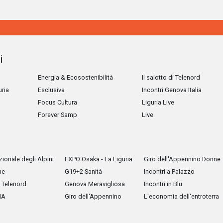
i
Energia & Ecosostenibilità
Il salotto di Telenord
uria
Esclusiva
Incontri Genova Italia
Focus Cultura
Liguria Live
Forever Samp
Live
ionale degli Alpini
EXPO Osaka - La Liguria
Giro dell'Appennino Donne
he
G19+2 Sanità
Incontri a Palazzo
Telenord
Genova Meravigliosa
Incontri in Blu
IA
Giro dell'Appennino
L'economia dell'entroterra