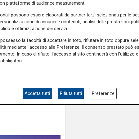
agevolazioni per la L
con piattaforme di audience measurement.
 cose e le valutiamo giorno
sonali possono essere elaborati da partner terzi selezionati per le seg
personalizzazione di annunci e contenuti, analisi delle prestazioni pubbl
blico e ottimizzazione dei servizi.
possesso la facoltà di accettare in toto, rifiutare in toto oppure sele
alità mediante l'accesso alle Preferenze. Il consenso prestato può 
e sulla Liguria seguiteci sul
mento. In caso di rifiuto, l'accesso al sito continuerà con l'utilizzo e
e
e su
Facebook
.
obbligatori.
i
premio
Accetta tutti
Rifiuta tutti
Preferenze