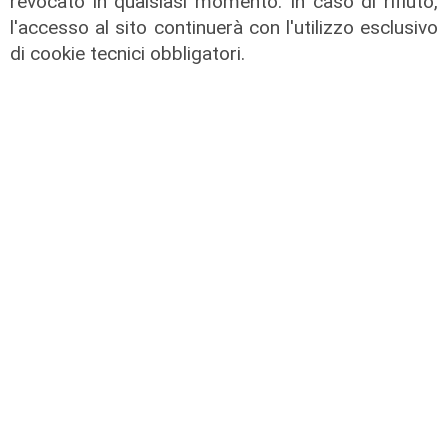
revocato in qualsiasi momento. In caso di rifiuto,
l'accesso al sito continuerà con l'utilizzo esclusivo
di cookie tecnici obbligatori.
L'esclusiva
Vassallo (consigliere delega
Vallate) a Telenord: "Riapertura di
via Lepanto ottima notizia per
ridurre il traffico in Valpolcevera"
07/08/2026