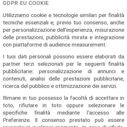
GDPR EU COOKIE
Utilizziamo cookie e tecnologie similari per finalità
tecniche essenziali e, previo tuo consenso, anche
per personalizzazione dell'esperienza, misurazione
delle prestazioni, pubblicità mirata e integrazione
con piattaforme di audience measurement.
L'approfondimento
I tuoi dati personali possono essere elaborati da
Parte dal ghetto la reazione contro
degrado e malavita. Tacchini
partner terzi selezionati per le seguenti finalità
(Centro Est) a Telenord: "Disagio
pubblicitarie: personalizzazione di annunci e
sociale avanzato"
contenuti, analisi delle prestazioni pubblicitarie,
ricerca del pubblico e ottimizzazione dei servizi.
07/08/2026
Rimane in tuo possesso la facoltà di accettare in
toto, rifiutare in toto oppure selezionare le
specifiche finalità mediante l'accesso alle
Preferenze. Il consenso prestato può essere