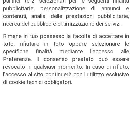
partner terzi selezionati per le seguenti finalità
pubblicitarie: personalizzazione di annunci e
contenuti, analisi delle prestazioni pubblicitarie,
ricerca del pubblico e ottimizzazione dei servizi.
il master
Rimane in tuo possesso la facoltà di accettare in
Assiterminal e ForMare il primo
toto, rifiutare in toto oppure selezionare le
Master per manager dei terminal
specifiche finalità mediante l'accesso alle
portuali in Italia
Preferenze. Il consenso prestato può essere
revocato in qualsiasi momento. In caso di rifiuto,
22/04/2026
di Redazione
l'accesso al sito continuerà con l'utilizzo esclusivo
di cookie tecnici obbligatori.