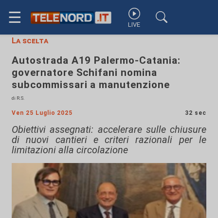
☰
LIVE
La scelta
Autostrada A19 Palermo-Catania:
governatore Schifani nomina
subcommissari a manutenzione
di R.S.
Ven 25 Luglio 2025
32 sec
Obiettivi assegnati: accelerare sulle chiusure
di nuovi cantieri e criteri razionali per le
limitazioni alla circolazione