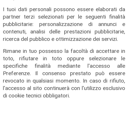
I tuoi dati personali possono essere elaborati da
Le dichiarazioni
partner terzi selezionati per le seguenti finalità
Sicurezza a Genova: il SIAP auspica
pubblicitarie: personalizzazione di annunci e
che l’incontro tra il Ministro
contenuti, analisi delle prestazioni pubblicitarie,
Piantedosi e la Sindaca Salis riporti
ricerca del pubblico e ottimizzazione dei servizi.
il tema nell’alveo corretto dei Patti
per la
Rimane in tuo possesso la facoltà di accettare in
08/08/2026
toto, rifiutare in toto oppure selezionare le
di Redazione
specifiche finalità mediante l'accesso alle
Preferenze. Il consenso prestato può essere
revocato in qualsiasi momento. In caso di rifiuto,
l'accesso al sito continuerà con l'utilizzo esclusivo
di cookie tecnici obbligatori.