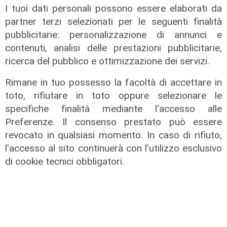
I tuoi dati personali possono essere elaborati da
partner terzi selezionati per le seguenti finalità
pubblicitarie: personalizzazione di annunci e
contenuti, analisi delle prestazioni pubblicitarie,
ricerca del pubblico e ottimizzazione dei servizi.
Rimane in tuo possesso la facoltà di accettare in
il master
toto, rifiutare in toto oppure selezionare le
specifiche finalità mediante l'accesso alle
Assiterminal e ForMare il primo
Master per manager dei terminal
Preferenze. Il consenso prestato può essere
portuali in Italia
revocato in qualsiasi momento. In caso di rifiuto,
l'accesso al sito continuerà con l'utilizzo esclusivo
22/04/2026
di Redazione
di cookie tecnici obbligatori.