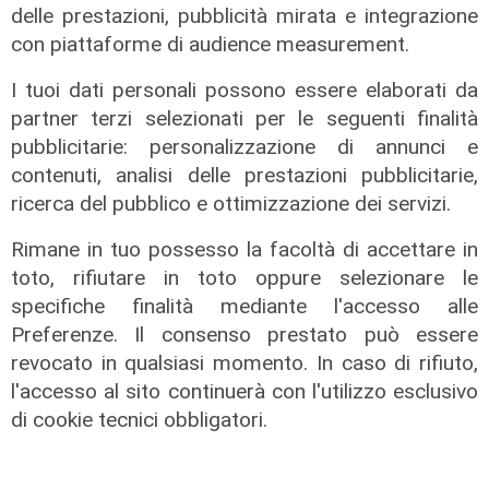
delle prestazioni, pubblicità mirata e integrazione
con piattaforme di audience measurement.
I tuoi dati personali possono essere elaborati da
Estate torrida
partner terzi selezionati per le seguenti finalità
Caldo atroce, a Genova sarà bollino
pubblicitarie: personalizzazione di annunci e
rosso fino a domenica. Ecco dove
contenuti, analisi delle prestazioni pubblicitarie,
trovare il fresco
ricerca del pubblico e ottimizzazione dei servizi.
07/08/2026
di F.S.
Rimane in tuo possesso la facoltà di accettare in
toto, rifiutare in toto oppure selezionare le
specifiche finalità mediante l'accesso alle
Preferenze. Il consenso prestato può essere
revocato in qualsiasi momento. In caso di rifiuto,
l'accesso al sito continuerà con l'utilizzo esclusivo
di cookie tecnici obbligatori.