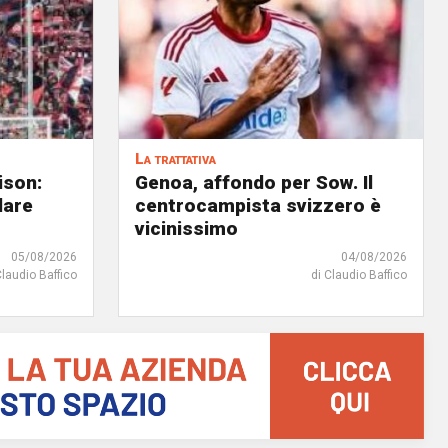
La trattativa
ison:
Genoa, affondo per Sow. Il
dare
centrocampista svizzero è
vicinissimo
05/08/2026
04/08/2026
Claudio Baffico
di Claudio Baffico