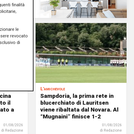
uenti finalità
icitarie,
zionare le
essere revocato
sclusivo di
L'amichevole
scina
Sampdoria, la prima rete in
o il
blucerchiato di Lauritsen
ato a
viene ribaltata dal Novara. Al
“Mugnaini” finisce 1-2
01/08/2026
01/08/2026
di Redazione
di Redazione