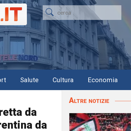
rt
Salute
Cultura
Economia
Altre notizie
retta da
entina da