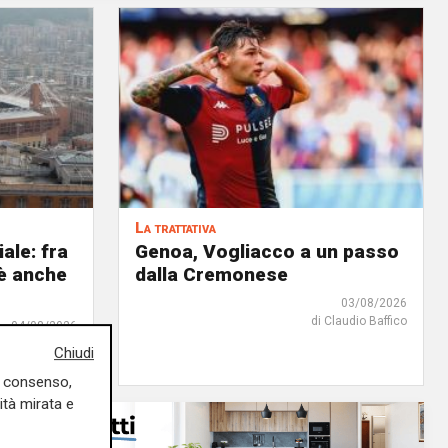
La trattativa
iale: fra
Genoa, Vogliacco a un passo
'è anche
dalla Cremonese
03/08/2026
di Claudio Baffico
04/08/2026
edazione Sport
Chiudi
uo consenso,
ità mirata e