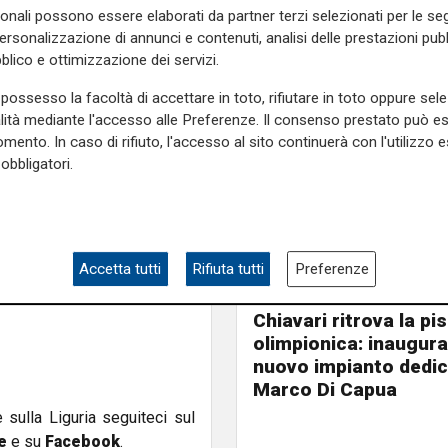
sonali possono essere elaborati da partner terzi selezionati per le seg
personalizzazione di annunci e contenuti, analisi delle prestazioni pubbl
blico e ottimizzazione dei servizi.
possesso la facoltà di accettare in toto, rifiutare in toto oppure sele
alità mediante l'accesso alle Preferenze. Il consenso prestato può 
mento. In caso di rifiuto, l'accesso al sito continuerà con l'utilizzo e
obbligatori.
Accetta tutti
Rifiuta tutti
Preferenze
L'apertura
Chiavari ritrova la pi
olimpionica: inaugurat
nuovo impianto dedic
Marco Di Capua
e sulla Liguria seguiteci sul
e
e su
Facebook
.