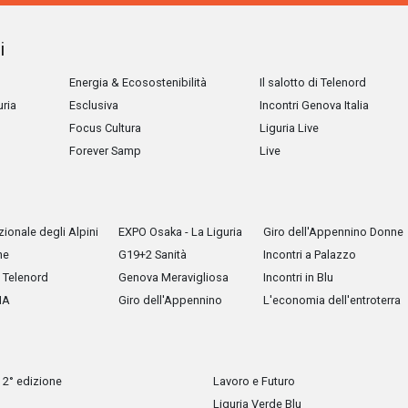
i
Energia & Ecosostenibilità
Il salotto di Telenord
uria
Esclusiva
Incontri Genova Italia
Focus Cultura
Liguria Live
Forever Samp
Live
ionale degli Alpini
EXPO Osaka - La Liguria
Giro dell'Appennino Donne
he
G19+2 Sanità
Incontri a Palazzo
Telenord
Genova Meravigliosa
Incontri in Blu
IA
Giro dell'Appennino
L'economia dell'entroterra
 2° edizione
Lavoro e Futuro
Liguria Verde Blu