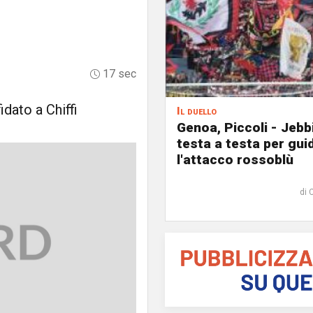
17 sec
idato a Chiffi
Il duello
Genoa, Piccoli - Jebb
testa a testa per gui
l'attacco rossoblù
di 