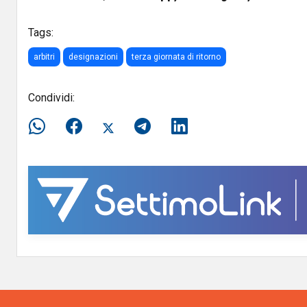
Tags:
arbitri
designazioni
terza giornata di ritorno
Condividi: