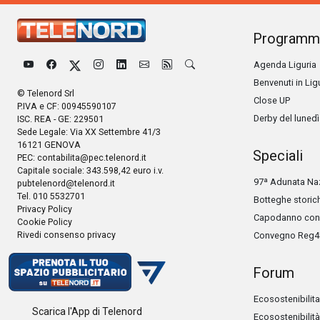
Programm
Agenda Liguria
Benvenuti in Lig
© Telenord Srl
Close UP
P.IVA e CF: 00945590107
Derby del lunedì
ISC. REA - GE: 229501
Sede Legale: Via XX Settembre 41/3
16121 GENOVA
Speciali
PEC:
contabilita@pec.telenord.it
Capitale sociale: 343.598,42 euro i.v.
97ª Adunata Naz
pubtelenord@telenord.it
Tel. 010 5532701
Botteghe storic
Privacy Policy
Capodanno con 
Cookie Policy
Rivedi consenso privacy
Convegno Reg4
Forum
Ecosostenibilita
Scarica l'App di Telenord
Ecosostenibilità