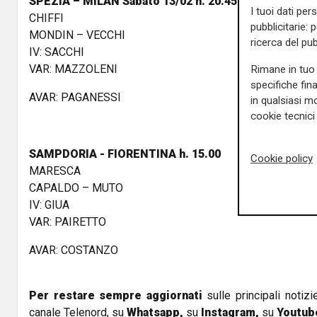
SPEZIA – MILAN Sabato 13/02 h. 20.45
I tuoi dati per
CHIFFI
pubblicitarie: 
MONDIN – VECCHI
ricerca del pub
IV: SACCHI
VAR: MAZZOLENI
Rimane in tuo 
specifiche fin
AVAR: PAGANESSI
in qualsiasi mo
cookie tecnici 
SAMPDORIA - FIORENTINA h. 15.00
Cookie policy
MARESCA
CAPALDO – MUTO
IV: GIUA
VAR: PAIRETTO
AVAR: COSTANZO
Per restare sempre aggiornati
sulle principali notizi
canale Telenord, su
Whatsapp,
su
Instagram
,
su
Youtub