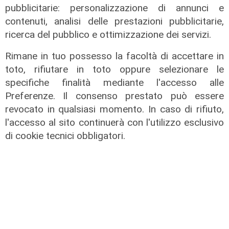
pubblicitarie: personalizzazione di annunci e
contenuti, analisi delle prestazioni pubblicitarie,
ricerca del pubblico e ottimizzazione dei servizi.
Rimane in tuo possesso la facoltà di accettare in
Rinnovo
toto, rifiutare in toto oppure selezionare le
"Non siamo solo organizzatori di
specifiche finalità mediante l'accesso alle
eventi": i CIV di Genova chiedono
Preferenze. Il consenso prestato può essere
più spazio nelle scelte per la città
revocato in qualsiasi momento. In caso di rifiuto,
l'accesso al sito continuerà con l'utilizzo esclusivo
06/08/2026
di F.S.
di cookie tecnici obbligatori.