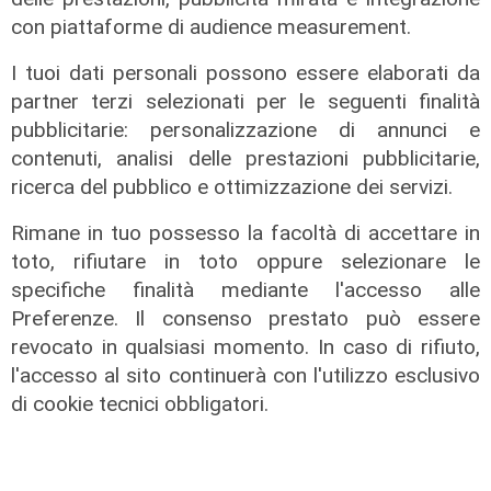
con piattaforme di audience measurement.
I tuoi dati personali possono essere elaborati da
partner terzi selezionati per le seguenti finalità
pubblicitarie: personalizzazione di annunci e
contenuti, analisi delle prestazioni pubblicitarie,
ricerca del pubblico e ottimizzazione dei servizi.
Rimane in tuo possesso la facoltà di accettare in
toto, rifiutare in toto oppure selezionare le
specifiche finalità mediante l'accesso alle
il master
Preferenze. Il consenso prestato può essere
Assiterminal e ForMare il primo
revocato in qualsiasi momento. In caso di rifiuto,
Master per manager dei terminal
l'accesso al sito continuerà con l'utilizzo esclusivo
portuali in Italia
di cookie tecnici obbligatori.
22/04/2026
di Redazione