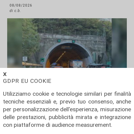
08/08/2026
di c.b.
𝗫
GDPR EU COOKIE
Gli incolonnamenti
Utilizziamo cookie e tecnologie similari per finalità
A26: si ribalta mezzo pesante.
tecniche essenziali e, previo tuo consenso, anche
Autostrada chiusa e poi riaperta
per personalizzazione dell'esperienza, misurazione
delle prestazioni, pubblicità mirata e integrazione
08/08/2026
di c.b.
con piattaforme di audience measurement.