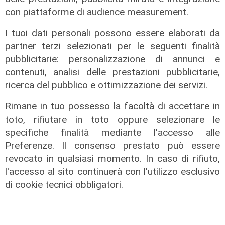
con piattaforme di audience measurement.
I tuoi dati personali possono essere elaborati da
partner terzi selezionati per le seguenti finalità
pubblicitarie: personalizzazione di annunci e
contenuti, analisi delle prestazioni pubblicitarie,
ricerca del pubblico e ottimizzazione dei servizi.
Disagi
Rimane in tuo possesso la facoltà di accettare in
Guasto a tubatura, Largo San
toto, rifiutare in toto oppure selezionare le
Giuseppe allagato: l'acqua invade
specifiche finalità mediante l'accesso alle
via XII Ottobre. Iren mette a
Preferenze. Il consenso prestato può essere
disposizione autobotte
revocato in qualsiasi momento. In caso di rifiuto,
07/08/2026
l'accesso al sito continuerà con l'utilizzo esclusivo
di Filippo Serio
di cookie tecnici obbligatori.