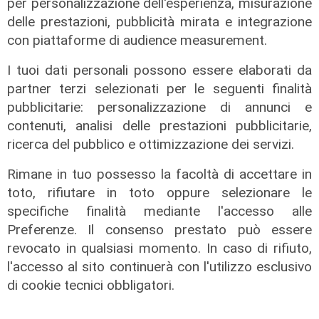
per personalizzazione dell'esperienza, misurazione
delle prestazioni, pubblicità mirata e integrazione
con piattaforme di audience measurement.
I tuoi dati personali possono essere elaborati da
partner terzi selezionati per le seguenti finalità
Sangue sui binari
pubblicitarie: personalizzazione di annunci e
Investito e ucciso da un treno,
contenuti, analisi delle prestazioni pubblicitarie,
tragedia a Santa Margherita Ligure.
ricerca del pubblico e ottimizzazione dei servizi.
Traffico ferroviario in tilt
Rimane in tuo possesso la facoltà di accettare in
07/08/2026
di F.S.
toto, rifiutare in toto oppure selezionare le
specifiche finalità mediante l'accesso alle
Preferenze. Il consenso prestato può essere
revocato in qualsiasi momento. In caso di rifiuto,
l'accesso al sito continuerà con l'utilizzo esclusivo
di cookie tecnici obbligatori.