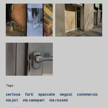
Tags:
certosa
furti
spaccate
negozi
commercio
via jori
via canepari
via rossini