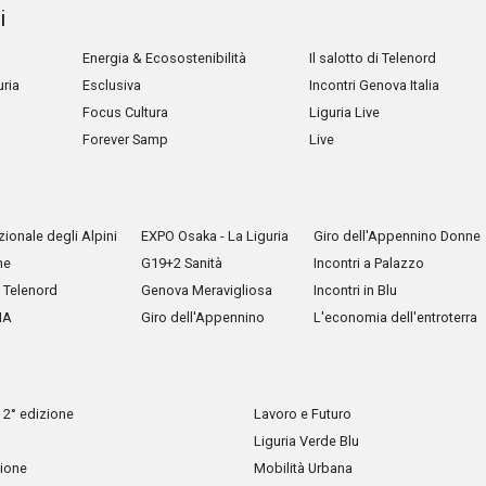
i
Energia & Ecosostenibilità
Il salotto di Telenord
uria
Esclusiva
Incontri Genova Italia
Focus Cultura
Liguria Live
Forever Samp
Live
ionale degli Alpini
EXPO Osaka - La Liguria
Giro dell'Appennino Donne
he
G19+2 Sanità
Incontri a Palazzo
Telenord
Genova Meravigliosa
Incontri in Blu
IA
Giro dell'Appennino
L'economia dell'entroterra
 2° edizione
Lavoro e Futuro
Liguria Verde Blu
zione
Mobilità Urbana