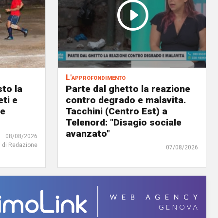
L'approfondimento
to la
Parte dal ghetto la reazione
eti e
contro degrado e malavita.
 e
Tacchini (Centro Est) a
Telenord: "Disagio sociale
avanzato"
08/08/2026
di Redazione
07/08/2026