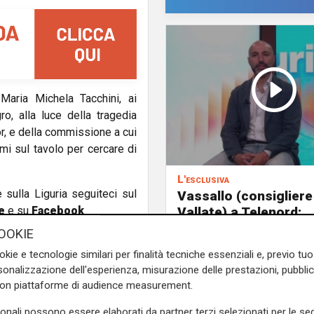
Maria Michela Tacchini, ai
ro, alla luce della tragedia
r, e della commissione a cui
mi sul tavolo per cercare di
L'esclusiva
e sulla Liguria seguiteci sul
Vassallo (consigliere
e
e su
Facebook
.
Vallate) a Telenord:
"Riapertura di via Le
OOKIE
ottima notizia per rid
okie e tecnologie similari per finalità tecniche essenziali e, previo t
traffico in Valpolceve
onalizzazione dell'esperienza, misurazione delle prestazioni, pubblic
con piattaforme di audience measurement.
sonali possono essere elaborati da partner terzi selezionati per le seg