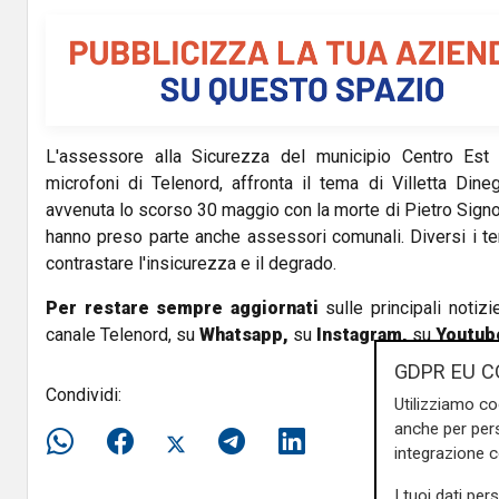
V
i
d
L'assessore alla Sicurezza del municipio Centro Est 
e
microfoni di Telenord, affronta il tema di Villetta Dineg
o
avvenuta lo scorso 30 maggio con la morte di Pietro Signo
hanno preso parte anche assessori comunali. Diversi i te
contrastare l'insicurezza e il degrado.
Per restare sempre aggiornati
sulle principali notizi
canale Telenord, su
Whatsapp,
su
Instagram
,
su
Youtub
GDPR EU C
Condividi:
Utilizziamo co
anche per pers
integrazione 
I tuoi dati per