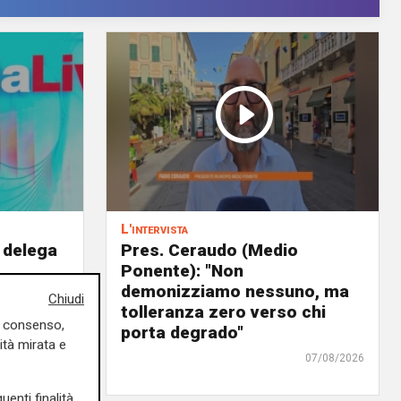
L'intervista
 delega
Pres. Ceraudo (Medio
Ponente): "Non
panto
demonizziamo nessuno, ma
Chiudi
urre il
tolleranza zero verso chi
uo consenso,
ra"
porta degrado"
ità mirata e
07/08/2026
07/08/2026
uenti finalità