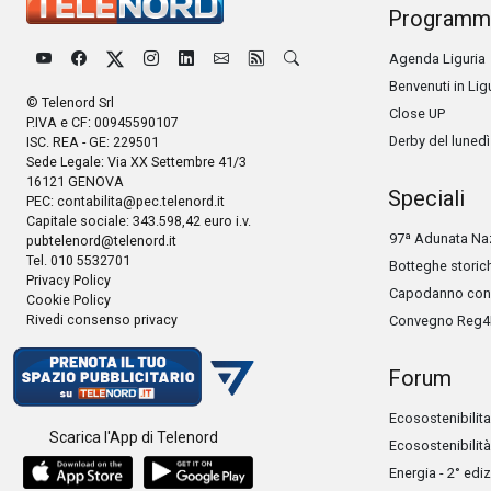
Programm
Agenda Liguria
Benvenuti in Lig
© Telenord Srl
Close UP
P.IVA e CF: 00945590107
Derby del lunedì
ISC. REA - GE: 229501
Sede Legale: Via XX Settembre 41/3
16121 GENOVA
Speciali
PEC:
contabilita@pec.telenord.it
Capitale sociale: 343.598,42 euro i.v.
97ª Adunata Naz
pubtelenord@telenord.it
Tel. 010 5532701
Botteghe storic
Privacy Policy
Capodanno con 
Cookie Policy
Rivedi consenso privacy
Convegno Reg4
Forum
Ecosostenibilita
Scarica l'App di Telenord
Ecosostenibilità
Energia - 2° edi