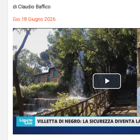
di Claudio Baffico
Gio 18 Giugno 2026
P
l
a
y