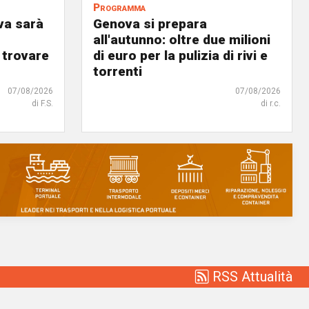
Programma
va sarà
Genova si prepara
all'autunno: oltre due milioni
 trovare
di euro per la pulizia di rivi e
torrenti
07/08/2026
07/08/2026
di F.S.
di r.c.
RSS Attualità