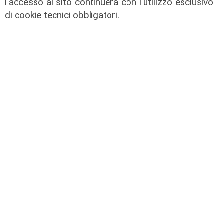
l'accesso al sito continuerà con l'utilizzo esclusivo
di cookie tecnici obbligatori.
La festa
80 anni di Sampdoria, il 12 agosto
spettacolo al Porto Antico con 450
droni