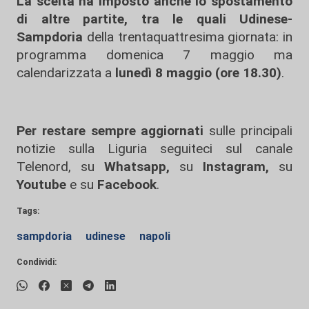
La scelta ha imposto anche lo spostamento
di altre partite, tra le quali Udinese-
Sampdoria
della trentaquattresima giornata: in
programma domenica 7 maggio ma
calendarizzata a
lunedì 8 maggio (ore 18.30)
.
Per restare sempre aggiornati
sulle principali
notizie sulla Liguria seguiteci sul canale
Telenord, su
Whatsapp,
su
Instagram
,
su
Youtube
e su
Facebook
.
Tags:
sampdoria
udinese
napoli
Condividi: