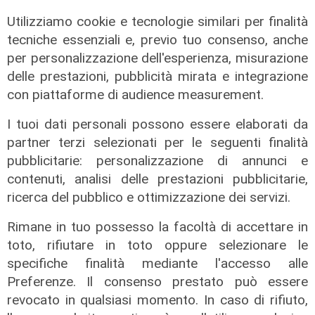
Utilizziamo cookie e tecnologie similari per finalità
tecniche essenziali e, previo tuo consenso, anche
per personalizzazione dell'esperienza, misurazione
delle prestazioni, pubblicità mirata e integrazione
con piattaforme di audience measurement.
I tuoi dati personali possono essere elaborati da
Mercato
partner terzi selezionati per le seguenti finalità
La Sampdoria blinda Krastev: il
pubblicitarie: personalizzazione di annunci e
portiere prolunga fino al 2030
contenuti, analisi delle prestazioni pubblicitarie,
05/08/2026
ricerca del pubblico e ottimizzazione dei servizi.
di F.S.
Rimane in tuo possesso la facoltà di accettare in
toto, rifiutare in toto oppure selezionare le
specifiche finalità mediante l'accesso alle
Preferenze. Il consenso prestato può essere
revocato in qualsiasi momento. In caso di rifiuto,