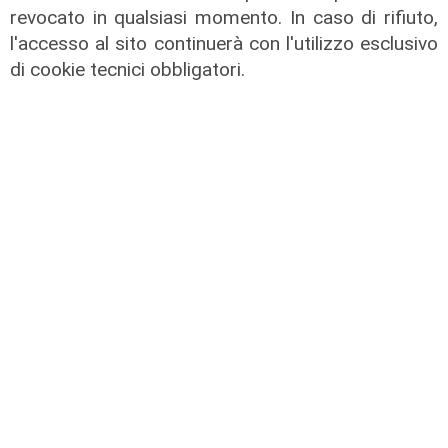
revocato in qualsiasi momento. In caso di rifiuto,
l'accesso al sito continuerà con l'utilizzo esclusivo
il master
di cookie tecnici obbligatori.
Assiterminal e ForMare il primo
Master per manager dei terminal
portuali in Italia
22/04/2026
di Redazione