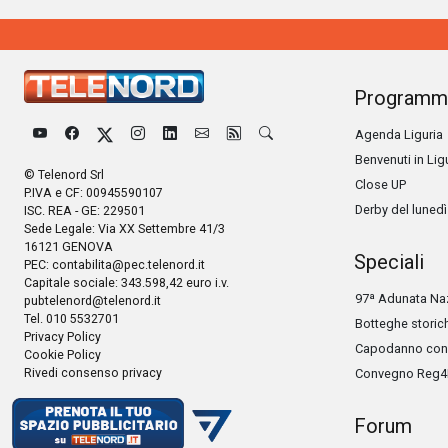
Programm
Agenda Liguria
Benvenuti in Lig
© Telenord Srl
Close UP
P.IVA e CF: 00945590107
Derby del lunedì
ISC. REA - GE: 229501
Sede Legale: Via XX Settembre 41/3
16121 GENOVA
Speciali
PEC:
contabilita@pec.telenord.it
Capitale sociale: 343.598,42 euro i.v.
97ª Adunata Naz
pubtelenord@telenord.it
Tel. 010 5532701
Botteghe storic
Privacy Policy
Capodanno con 
Cookie Policy
Rivedi consenso privacy
Convegno Reg4
Forum