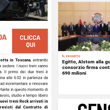
Il progetto
lotta in Toscana
, entrambi
Egitto, Alstom alla gu
 sedere. I nuovi treni vanno
consorzio firma contr
ia. Il primo dei due treni è
690 milioni
ina alle 6.02 in partenza da
ad incrementare e rinnovare
portante in questo momento di
lavoro, studio e tempo libero
uovi treni Rock arrivati in
revisti dal Contratto di