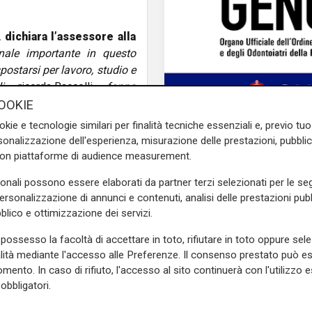
,
dichiara l’assessore alla
ale importante in questo
ostarsi per lavoro, studio e
i
– ricorda Baccelli –
fanno
ratto 2020-2034, sottoscritto
OOKIE
 quindicennale e prevede
okie e tecnologie similari per finalità tecniche essenziali e, previo t
ca 913 milioni destinati al
onalizzazione dell'esperienza, misurazione delle prestazioni, pubblic
con piattaforme di audience measurement.
he caratterizza i nuovi treni.
sonali possono essere elaborati da partner terzi selezionati per le seg
personalizzazione di annunci e contenuti, analisi delle prestazioni pubbl
 sostenibili riciclabili fino
blico e ottimizzazione dei servizi.
spetto ai treni precedenti”.
possesso la facoltà di accettare in toto, rifiutare in toto oppure sele
eni previsti nel Contratto
alità mediante l'accesso alle Preferenze. Il consenso prestato può 
019 da Regione Toscana e
mento. In caso di rifiuto, l'accesso al sito continuerà con l'utilizzo e
nti per quasi 1,4 miliardi di
il passaggio
obbligatori.
.
MSC passa alla nuov