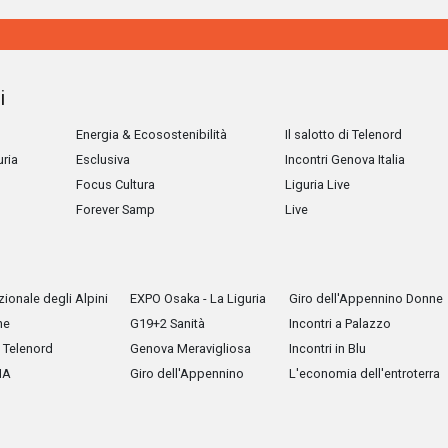
i
Energia & Ecosostenibilità
Il salotto di Telenord
uria
Esclusiva
Incontri Genova Italia
Focus Cultura
Liguria Live
Forever Samp
Live
ionale degli Alpini
EXPO Osaka - La Liguria
Giro dell'Appennino Donne
he
G19+2 Sanità
Incontri a Palazzo
Telenord
Genova Meravigliosa
Incontri in Blu
IA
Giro dell'Appennino
L'economia dell'entroterra