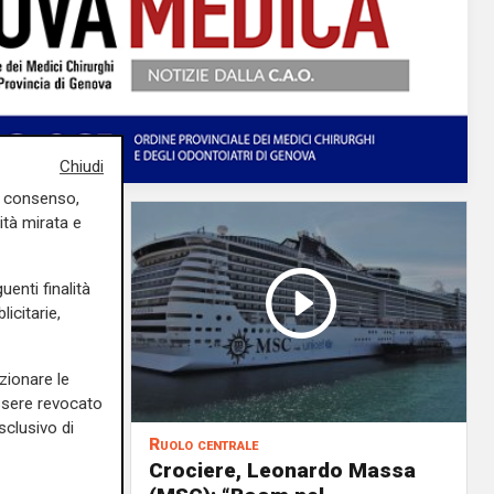
Chiudi
uo consenso,
ità mirata e
uenti finalità
icitarie,
zionare le
essere revocato
sclusivo di
Ruolo centrale
a
Crociere, Leonardo Massa