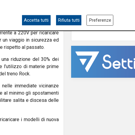
generazione: proprie
che rivoluziona l’esperienza
trasferita ai figli del
locità massima con oltre 700
fondatore Aponte
te, finestrini più grandi per
Accetta tutti
Rifiuta tutti
Preferenze
 passeggini, illuminazione a
di Ca
rrente a 220V per ricaricare
r un viaggio in sicurezza ed
e rispetto al passato.
una riduzione del 30% dei
 l’utilizzo di materie prime
 del treno Rock.
e nelle immediate vicinanze
rre al minimo gli spostamenti
ilitare salita e discesa delle
ricaricare i modelli di nuova