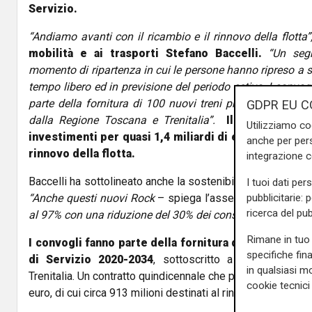
Servizio.
“Andiamo avanti con il ricambio e il rinnovo della flotta”
mobilità e ai trasporti Stefano Baccelli.
“Un segn
momento di ripartenza in cui le persone hanno ripreso a sp
tempo libero ed in previsione del periodo estivo. I convogl
parte della fornitura di 100 nuovi treni previsti nel cont
GDPR EU C
dalla Regione Toscana e Trenitalia”.
Il contratto è
Utilizziamo co
investimenti per quasi 1,4 miliardi di euro, di cui cir
anche per pers
rinnovo della flotta.
integrazione 
Baccelli ha sottolineato anche la sostenibilità ambientale c
I tuoi dati per
pubblicitarie: 
“Anche questi nuovi Rock
– spiega l’assessore –
sono eco
ricerca del pub
al 97% con una riduzione del 30% dei consumi energetici ri
Rimane in tuo 
I convogli fanno parte della fornitura di 100 nuovi tr
specifiche fin
di Servizio 2020-2034
, sottoscritto a novembre 2
in qualsiasi mo
Trenitalia. Un contratto quindicennale che prevede investime
cookie tecnici 
euro, di cui circa 913 milioni destinati al rinnovo della flotta