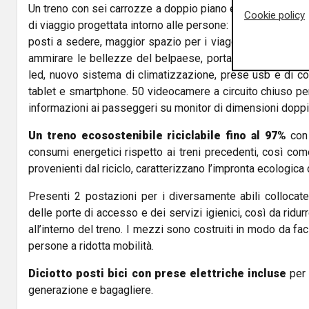
Un treno con sei carrozze a doppio piano ed alta capacità 
Cookie policy
di viaggio progettata intorno alle persone: 160 km/h di ve
posti a sedere, maggior spazio per i viaggiatori nelle sedu
ammirare le bellezze del belpaese, portale intranet, area
led, nuovo sistema di climatizzazione, prese usb e di co
tablet e smartphone. 50 videocamere a circuito chiuso pe
informazioni ai passeggeri su monitor di dimensioni doppi
Un treno ecosostenibile riciclabile fino al 97%
con 
consumi energetici rispetto ai treni precedenti, così come
provenienti dal riciclo, caratterizzano l’impronta ecologica
Presenti 2 postazioni per i diversamente abili collocat
delle porte di accesso e dei servizi igienici, così da ridu
all’interno del treno. I mezzi sono costruiti in modo da fac
persone a ridotta mobilità.
Diciotto posti bici con prese elettriche incluse
per 
generazione e bagagliere.