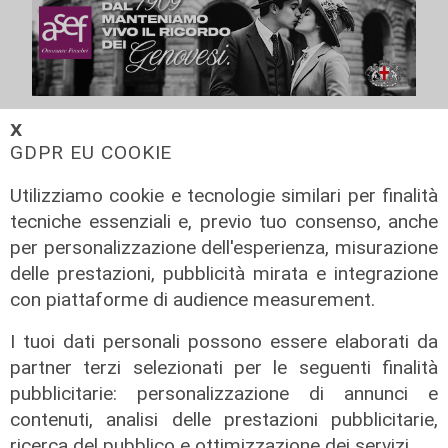
𝗫
GDPR EU COOKIE
Utilizziamo cookie e tecnologie similari per finalità
tecniche essenziali e, previo tuo consenso, anche
per personalizzazione dell'esperienza, misurazione
delle prestazioni, pubblicità mirata e integrazione
con piattaforme di audience measurement.
I tuoi dati personali possono essere elaborati da
partner terzi selezionati per le seguenti finalità
Transport del 10/07/2026
pubblicitarie: personalizzazione di annunci e
10/07/2026
contenuti, analisi delle prestazioni pubblicitarie,
di Redazione
ricerca del pubblico e ottimizzazione dei servizi.