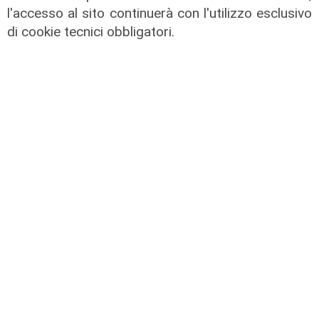
17/07/2026
l'accesso al sito continuerà con l'utilizzo esclusivo
di Redazione
di cookie tecnici obbligatori.
Transport del 10/07/2026
10/07/2026
di Redazione