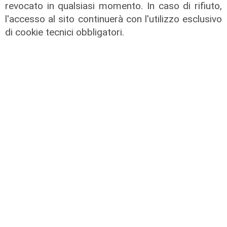
revocato in qualsiasi momento. In caso di rifiuto,
Transport del 03/07/2026
l'accesso al sito continuerà con l'utilizzo esclusivo
08/07/2026
di cookie tecnici obbligatori.
di Redazione
Transport del 19/06/2026
08/07/2026
di Redazione