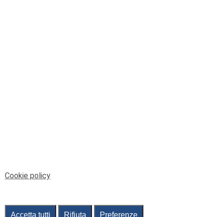
© Telenord Srl
P.IVA e CF: 00945590107 - ISC. REA - GE: 229501
Sede Legale: Via XX Settembre 41/3, 16121 GENOVA
PEC: contabilita@pec.telenord.it
Capitale sociale: 343.598,42 euro i.v.
Tutti i diritti riservati, vietata la copia anche parziale
dei contenuti
pubtelenord@telenord.it
Tel. 010 55 32 701
Informativa della privacy
|
Gestisci consenso
Cookie policy
Accetta tutti
Rifiuta
Preferenze