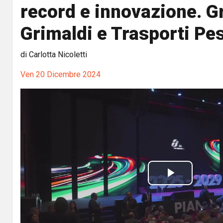
record e innovazione. 
Grimaldi e Trasporti Pe
di Carlotta Nicoletti
Ven 20 Dicembre 2024
P
l