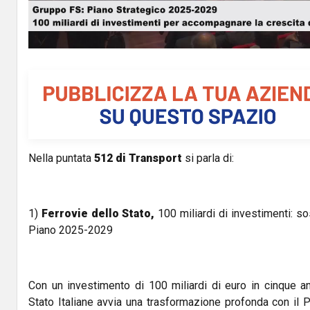
a
y
V
i
d
Nella puntata
512 di Transport
si parla di:
e
o
1)
Ferrovie dello Stato,
100 miliardi di investimenti: so
Piano 2025-2029
Con un investimento di 100 miliardi di euro in cinque an
Stato Italiane avvia una trasformazione profonda con il 