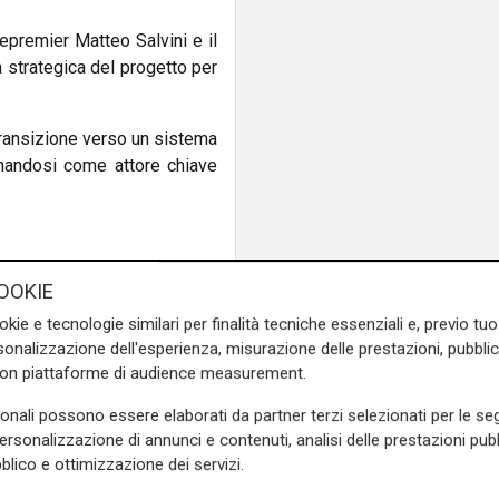
epremier Matteo Salvini e il
 strategica del progetto per
transizione verso un sistema
rmandosi come attore chiave
inal di Genova e Venezia
OOKIE
okie e tecnologie similari per finalità tecniche essenziali e, previo t
onalizzazione dell'esperienza, misurazione delle prestazioni, pubblic
stico italiano, puntando su
con piattaforme di audience measurement.
imenti da 900 milioni di euro
sonali possono essere elaborati da partner terzi selezionati per le seg
dosi ai grandi scali del Nord
personalizzazione di annunci e contenuti, analisi delle prestazioni pubbl
blico e ottimizzazione dei servizi.
ospetta un anno di chiusura