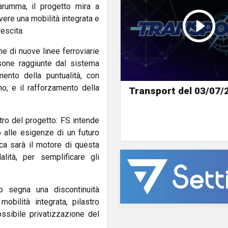
arumma, il progetto mira a
overe una mobilità integrata e
rescita.
ne di nuove linee ferroviarie
sone raggiunte dal sistema
amento della puntualità, con
anno, e il rafforzamento della
Transport del 03/07/
ntro del progetto: FS intende
o alle esigenze di un futuro
ca sarà il motore di questa
alità, per semplificare gli
no segna una discontinuità
obilità integrata, pilastro
ssibile privatizzazione del