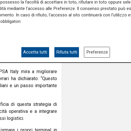
possesso la facoltà di accettare in toto, rifiutare in toto oppure sele
ne di leadership nel mercato
alità mediante l'accesso alle Preferenze. Il consenso prestato può 
to dell’efficienza operativa e
mento. In caso di rifiuto, l'accesso al sito continuerà con l'utilizzo e
obbligatori.
 un ambizioso progetto di
già utilizzate in oltre 60
to Ferrari, CEO di PSA Italy,
Accetta tutti
Rifiuta tutti
Preferenze
a un hub di riferimento per
SA Italy mira a migliorare
errari ha dichiarato: “Questo
aliani e un passo importante
icia di questa strategia di
cità operativa e a integrare
si logistici.
ormare i propri terminal in