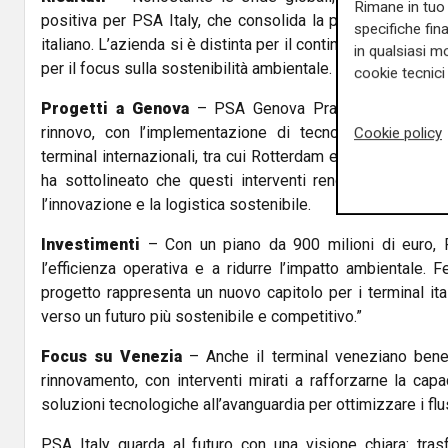
Rimane in tuo 
positiva per PSA Italy, che consolida la propria posizio
specifiche fin
italiano. L’azienda si è distinta per il continuo miglioramen
in qualsiasi mo
per il focus sulla sostenibilità ambientale.
cookie tecnici 
Progetti a Genova
– PSA Genova Pra’ è al centro di
rinnovo, con l’implementazione di tecnologie avanzate 
Cookie policy
terminal internazionali, tra cui Rotterdam e Anversa. Rober
ha sottolineato che questi interventi renderanno Genov
l’innovazione e la logistica sostenibile.
Investimenti
– Con un piano da 900 milioni di euro, P
l’efficienza operativa e a ridurre l’impatto ambientale. F
progetto rappresenta un nuovo capitolo per i terminal it
verso un futuro più sostenibile e competitivo.”
Focus su Venezia
– Anche il terminal veneziano benef
rinnovamento, con interventi mirati a rafforzarne la capa
soluzioni tecnologiche all’avanguardia per ottimizzare i flus
PSA Italy guarda al futuro con una visione chiara: trasf