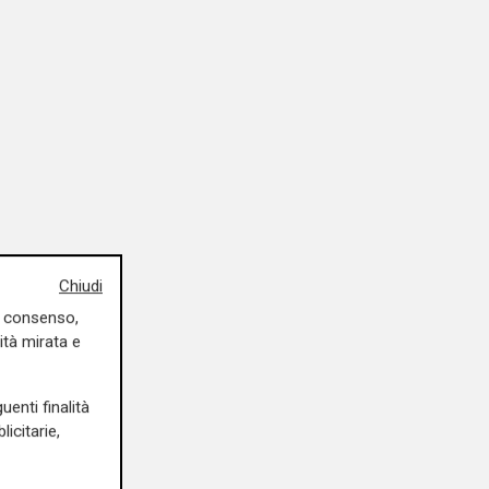
Chiudi
uo consenso,
ità mirata e
uenti finalità
icitarie,