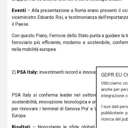
Eventi
– Alla presentazione a Roma erano presenti il vic
viceministro Edoardo Rixi, a testimonianza dell’importanza
il Paese.
Con questo Piano, Ferrovie dello Stato punta a guidare la 
ferroviario più efficiente, moderno e sostenibile, confe
nella mobilità europea.
2)
PSA Italy:
investimenti record e innovazione per i term
GDPR EU C
Utilizziamo co
anche per pers
PSA Italy si conferma leader nel settore portuale e logi
integrazione 
sostenibilità, innovazione tecnologica e un piano di invest
I tuoi dati per
per rinnovare i terminal di Genova Pra’ e Venezia, ispiran
pubblicitarie: 
Europa.
ricerca del pub
Risultati
– Nonostante le sfide globali, il 2024 si pr