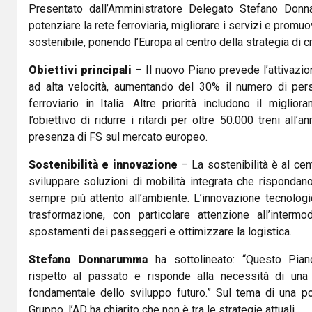
Presentato dall’Amministratore Delegato Stefano Donn
potenziare la rete ferroviaria, migliorare i servizi e promu
sostenibile, ponendo l’Europa al centro della strategia di c
Obiettivi principali
– Il nuovo Piano prevede l’attivazio
ad alta velocità, aumentando del 30% il numero di per
ferroviario in Italia. Altre priorità includono il miglior
l’obiettivo di ridurre i ritardi per oltre 50.000 treni all’
presenza di FS sul mercato europeo.
Sostenibilità e innovazione
– La sostenibilità è al ce
sviluppare soluzioni di mobilità integrata che rispondan
sempre più attento all’ambiente. L’innovazione tecnologi
trasformazione, con particolare attenzione all’intermod
spostamenti dei passeggeri e ottimizzare la logistica.
Stefano Donnarumma
ha sottolineato: “Questo Pia
rispetto al passato e risponde alla necessità di una m
fondamentale dello sviluppo futuro.” Sul tema di una po
Gruppo, l’AD ha chiarito che non è tra le strategie attuali.