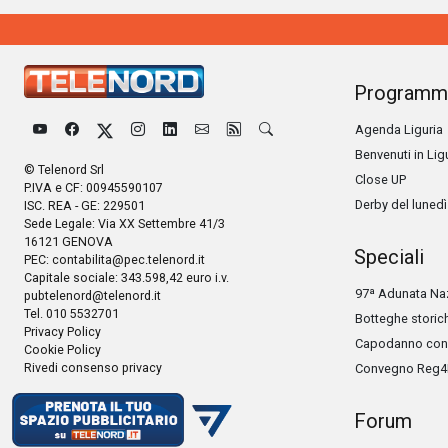
Programm
Agenda Liguria
Benvenuti in Lig
© Telenord Srl
Close UP
P.IVA e CF: 00945590107
Derby del lunedì
ISC. REA - GE: 229501
Sede Legale: Via XX Settembre 41/3
16121 GENOVA
Speciali
PEC:
contabilita@pec.telenord.it
Capitale sociale: 343.598,42 euro i.v.
97ª Adunata Naz
pubtelenord@telenord.it
Tel. 010 5532701
Botteghe storic
Privacy Policy
Capodanno con 
Cookie Policy
Rivedi consenso privacy
Convegno Reg4
Forum