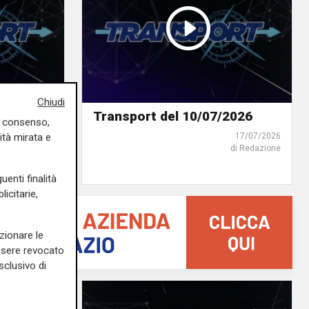
Chiudi
2026
Transport del 10/07/2026
uo consenso,
24/07/2026
17/07/2026
ità mirata e
di Redazione
di Redazione
uenti finalità
icitarie,
zionare le
essere revocato
sclusivo di