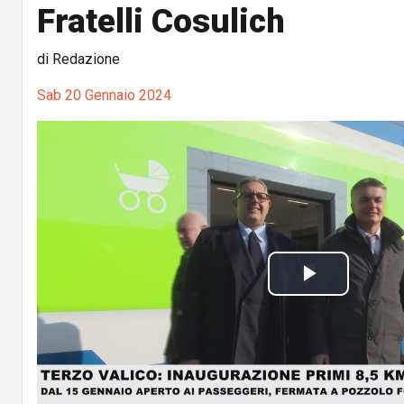
Fratelli Cosulich
di Redazione
Sab 20 Gennaio 2024
P
l
a