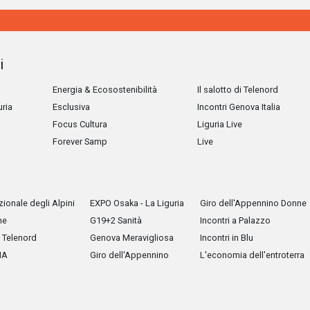
i
Energia & Ecosostenibilità
Il salotto di Telenord
uria
Esclusiva
Incontri Genova Italia
Focus Cultura
Liguria Live
Forever Samp
Live
ionale degli Alpini
EXPO Osaka - La Liguria
Giro dell'Appennino Donne
he
G19+2 Sanità
Incontri a Palazzo
Telenord
Genova Meravigliosa
Incontri in Blu
IA
Giro dell'Appennino
L'economia dell'entroterra