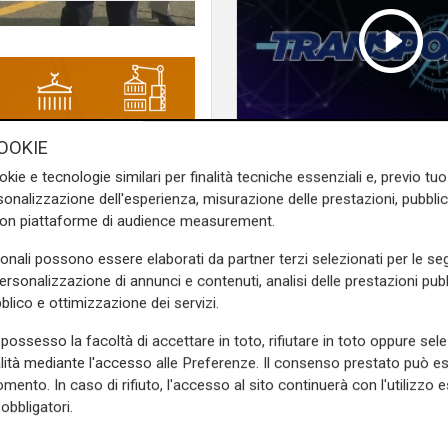
OOKIE
Transport del 10/07/
okie e tecnologie similari per finalità tecniche essenziali e, previo t
alico, il cui primo tratto di
onalizzazione dell'esperienza, misurazione delle prestazioni, pubblic
nza delle istituzioni e poi
con piattaforme di audience measurement.
ropeller club a Istanbul sul
ges in a changing era e poi
sonali possono essere elaborati da partner terzi selezionati per le seg
go.
personalizzazione di annunci e contenuti, analisi delle prestazioni pubbl
blico e ottimizzazione dei servizi.
e sulla Liguria seguiteci sul
possesso la facoltà di accettare in toto, rifiutare in toto oppure sele
e
e su
Facebook
.
alità mediante l'accesso alle Preferenze. Il consenso prestato può 
mento. In caso di rifiuto, l'accesso al sito continuerà con l'utilizzo e
obbligatori.