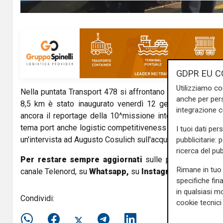
y
V
i
d
GDPR EU C
Utilizziamo co
Nella puntata Transport 478 si affrontano i temi del Terzo V
e
anche per pers
8,5 km è stato inaugurato venerdì 12 gennaio alla prese
integrazione 
o
ancora il reportage della 10^missione internazionale di P
tema port anche logistic competitiveness and new challen
I tuoi dati per
un'intervista ad Augusto Cosulich sull'acquisizione di Tras
pubblicitarie: 
ricerca del pub
Per restare sempre aggiornati
sulle principali notizi
Rimane in tuo 
canale Telenord, su
Whatsapp,
su
Instagram
,
su
Youtub
specifiche fin
in qualsiasi mo
Condividi:
cookie tecnici 