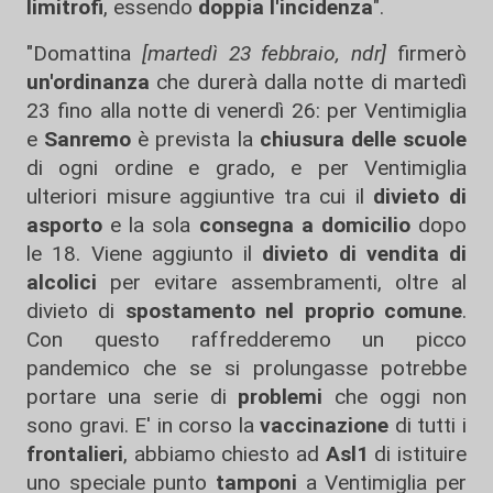
limitrofi
, essendo
doppia l'incidenza
".
"Domattina
[martedì 23 febbraio, ndr]
firmerò
un'ordinanza
che durerà dalla notte di martedì
23 fino alla notte di venerdì 26: per Ventimiglia
e
Sanremo
è prevista la
chiusura delle scuole
di ogni ordine e grado, e per Ventimiglia
ulteriori misure aggiuntive tra cui il
divieto
di
asporto
e la sola
consegna a domicilio
dopo
le 18. Viene aggiunto il
divieto di vendita di
alcolici
per evitare assembramenti, oltre al
divieto di
spostamento nel proprio comune
.
Con questo raffredderemo un picco
pandemico che se si prolungasse potrebbe
portare una serie di
problemi
che oggi non
sono gravi. E' in corso la
vaccinazione
di tutti i
frontalieri
, abbiamo chiesto ad
Asl1
di istituire
uno speciale punto
tamponi
a Ventimiglia per