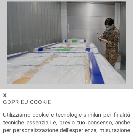
rifornimenti
𝗫
Vaccini, nel weekend in arrivo altre
GDPR EU COOKIE
600mila dosi di Moderna e Johnson
Utilizziamo cookie e tecnologie similari per finalità
17/06/2021
tecniche essenziali e, previo tuo consenso, anche
per personalizzazione dell'esperienza, misurazione