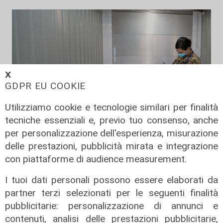
𝗫
GDPR EU COOKIE
Utilizziamo cookie e tecnologie similari per finalità
tecniche essenziali e, previo tuo consenso, anche
per personalizzazione dell'esperienza, misurazione
delle prestazioni, pubblicità mirata e integrazione
rifornimenti
con piattaforme di audience measurement.
Vaccini, nel weekend in arrivo altre
I tuoi dati personali possono essere elaborati da
600mila dosi di Moderna e Johnson
partner terzi selezionati per le seguenti finalità
17/06/2021
pubblicitarie: personalizzazione di annunci e
contenuti, analisi delle prestazioni pubblicitarie,