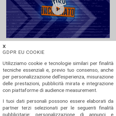
Tiro Incrociato - Erika Venturini e
𝗫
Lorenzo Pellerano 16/06/2026
GDPR EU COOKIE
16/06/2026
di Redazione
Utilizziamo cookie e tecnologie similari per finalità
tecniche essenziali e, previo tuo consenso, anche
per personalizzazione dell'esperienza, misurazione
delle prestazioni, pubblicità mirata e integrazione
con piattaforme di audience measurement.
I tuoi dati personali possono essere elaborati da
partner terzi selezionati per le seguenti finalità
pubblicitarie: personalizzazione di annunci e