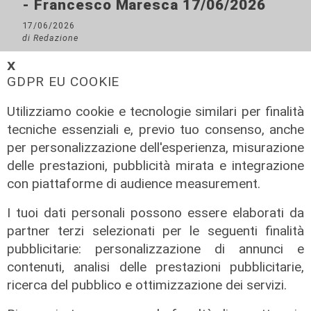
- Francesco Maresca 17/06/2026
17/06/2026
di Redazione
𝗫
GDPR EU COOKIE
Utilizziamo cookie e tecnologie similari per finalità
tecniche essenziali e, previo tuo consenso, anche
per personalizzazione dell'esperienza, misurazione
delle prestazioni, pubblicità mirata e integrazione
con piattaforme di audience measurement.
I tuoi dati personali possono essere elaborati da
Tiro Incrociato - Erika Venturini e
partner terzi selezionati per le seguenti finalità
Lorenzo Pellerano 16/06/2026
pubblicitarie: personalizzazione di annunci e
16/06/2026
contenuti, analisi delle prestazioni pubblicitarie,
di Redazione
ricerca del pubblico e ottimizzazione dei servizi.