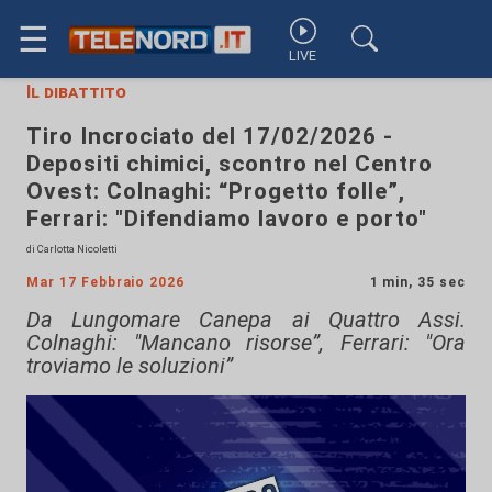
☰
LIVE
Il dibattito
Tiro Incrociato del 17/02/2026 -
Depositi chimici, scontro nel Centro
Ovest: Colnaghi: “Progetto folle”,
Ferrari: "Difendiamo lavoro e porto"
di Carlotta Nicoletti
Mar 17 Febbraio 2026
1 min, 35 sec
Da Lungomare Canepa ai Quattro Assi.
Colnaghi: "Mancano risorse”, Ferrari: "Ora
troviamo le soluzioni”