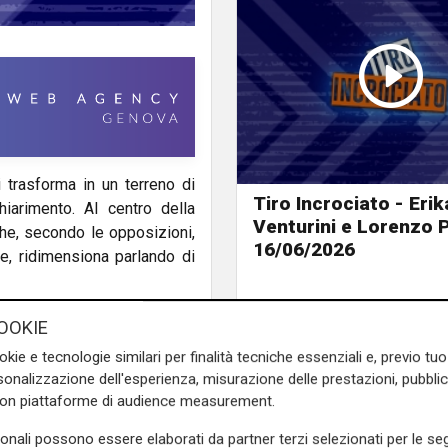
 trasforma in un terreno di
Tiro Incrociato - Erik
hiarimento. Al centro della
Venturini e Lorenzo 
he, secondo le opposizioni,
16/06/2026
ce, ridimensiona parlando di
e, secondo quanto emerso,
OOKIE
mondo dell’informazione. Una
okie e tecnologie similari per finalità tecniche essenziali e, previo t
 tecnico per assumere un peso
onalizzazione dell'esperienza, misurazione delle prestazioni, pubblic
con piattaforme di audience measurement.
 commenta Mario Mascia,
sonali possono essere elaborati da partner terzi selezionati per le seg