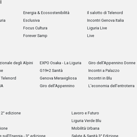
i
Energia & Ecosostenibilità
Il salotto di Telenord
uria
Esclusiva
Incontri Genova Italia
Focus Cultura
Liguria Live
Forever Samp
Live
ionale degli Alpini
EXPO Osaka - La Liguria
Giro dell'Appennino Donne
he
G19+2 Sanità
Incontri a Palazzo
Telenord
Genova Meravigliosa
Incontri in Blu
IA
Giro dell'Appennino
L'economia dell'entroterra
 2° edizione
Lavoro e Futuro
Liguria Verde Blu
zione
Mobilità Urbana
sull’Energia - 3° edizione
Salute & Sanità 3° Edizione