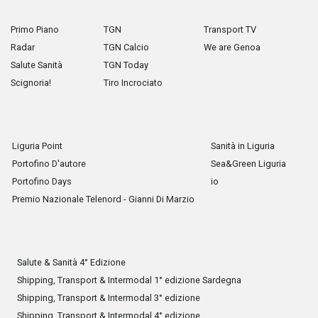
Primo Piano
TGN
Transport TV
Radar
TGN Calcio
We are Genoa
Salute Sanità
TGN Today
Scignoria!
Tiro Incrociato
Liguria Point
Sanità in Liguria
Portofino D'autore
Sea&Green Liguria
Portofino Days
io
Premio Nazionale Telenord - Gianni Di Marzio
Salute & Sanità 4° Edizione
Shipping, Transport & Intermodal 1° edizione Sardegna
Shipping, Transport & Intermodal 3° edizione
Shipping, Transport & Intermodal 4° edizione