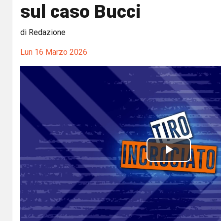
sul caso Bucci
di Redazione
Lun 16 Marzo 2026
P
l
a