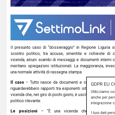
y
V
i
d
Il presunto caso di “dossieraggio” in Regione Liguria si
e
scontro politico, tra accuse, smentite e richieste di c
o
vicenda, alcuni scambi di messaggi e documenti interni c
meritano spiegazioni istituzionali. La maggioranza, inve
una normale attività di rassegna stampa.
Il caso
– Tutto nasce da documenti e conversazioni ch
GDPR EU C
riguarderebbero rapporti tra esponenti istituzionali e il 
Utilizziamo co
vicenda che, nel giro di pochi giorni, è uscita dall’ambito
anche per pers
politico rilevante.
integrazione 
Le posizioni
– “È una vicenda che intristisce”,
I tuoi dati per