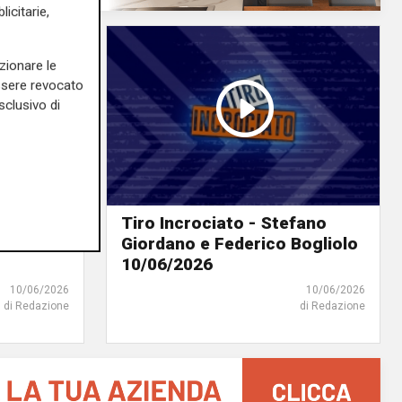
icitarie,
zionare le
essere revocato
sclusivo di
io
Tiro Incrociato - Stefano
narelli
Giordano e Federico Bogliolo
10/06/2026
10/06/2026
10/06/2026
di Redazione
di Redazione