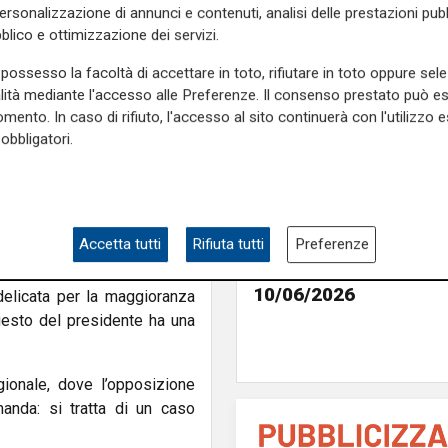
ico a uno politico, perdendo
personalizzazione di annunci e contenuti, analisi delle prestazioni pubbl
Italia, si tratterebbe di
blico e ottimizzazione dei servizi.
pa.
possesso la facoltà di accettare in toto, rifiutare in toto oppure sele
alità mediante l'accesso alle Preferenze. Il consenso prestato può 
he evidenzia la necessità di
mento. In caso di rifiuto, l'accesso al sito continuerà con l'utilizzo e
mo chiesto dimissioni, ma che
obbligatori.
nte di opposizione, il tema è
aggio” e semplice rassegna
o pubblico si è fatta sempre
Accetta tutti
Rifiuta tutti
Preferenze
Tiro Incrociato - Fab
Ceraudo e Federica Mi
10/06/2026
delicata per la maggioranza
 gesto del presidente ha una
gionale, dove l’opposizione
manda: si tratta di un caso