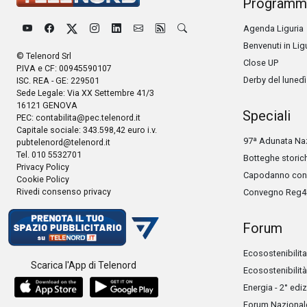
Programm
Agenda Liguria
Benvenuti in Lig
© Telenord Srl
Close UP
P.IVA e CF: 00945590107
Derby del lunedì
ISC. REA - GE: 229501
Sede Legale: Via XX Settembre 41/3
16121 GENOVA
Speciali
PEC:
contabilita@pec.telenord.it
Capitale sociale: 343.598,42 euro i.v.
97ª Adunata Naz
pubtelenord@telenord.it
Tel. 010 5532701
Botteghe storic
Privacy Policy
Capodanno con 
Cookie Policy
Rivedi consenso privacy
Convegno Reg4
Forum
Ecosostenibilita
Scarica l'App di Telenord
Ecosostenibilità
Energia - 2° edi
Forum Nazionale 