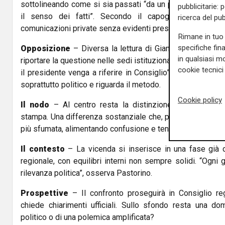
sottolineando come si sia passati “da un piano deontolog
pubblicitarie: 
il senso dei fatti”. Secondo il capogruppo di Forza 
ricerca del pub
comunicazioni private senza evidenti pressioni sulla stam
Rimane in tuo 
specifiche fin
Opposizione
– Diversa la lettura di Gianni Pastorino, c
in qualsiasi mo
riportare la questione nelle sedi istituzionali: “Non abbia
cookie tecnici 
il presidente venga a riferire in Consiglio”. Per l’espone
soprattutto politico e riguarda il metodo.
Cookie policy
Il nodo
– Al centro resta la distinzione tra “dossier
stampa. Una differenza sostanziale che, però, nel dibattit
più sfumata, alimentando confusione e tensioni.
Il contesto
– La vicenda si inserisce in una fase già 
regionale, con equilibri interni non sempre solidi. “Ogni
rilevanza politica”, osserva Pastorino.
Prospettive
– Il confronto proseguirà in Consiglio re
chiede chiarimenti ufficiali. Sullo sfondo resta una do
politico o di una polemica amplificata?