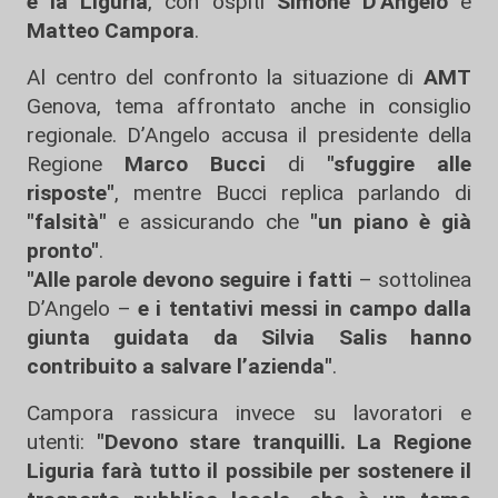
e la Liguria
, con ospiti
Simone D'Angelo
e
Matteo Campora
.
Al centro del confronto la situazione di
AMT
Genova, tema affrontato anche in consiglio
regionale. D’Angelo accusa il presidente della
Regione
Marco Bucci
di
"sfuggire alle
risposte"
, mentre Bucci replica parlando di
"falsità"
e assicurando che
"un piano è già
pronto"
.
"Alle parole devono seguire i fatti
– sottolinea
D’Angelo –
e i tentativi messi in campo dalla
giunta guidata da Silvia Salis hanno
contribuito a salvare l’azienda"
.
Campora rassicura invece su lavoratori e
utenti:
"Devono stare tranquilli. La Regione
Liguria farà tutto il possibile per sostenere il