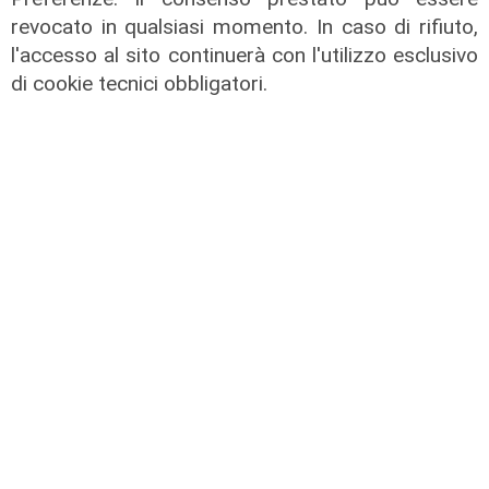
revocato in qualsiasi momento. In caso di rifiuto,
l'accesso al sito continuerà con l'utilizzo esclusivo
di cookie tecnici obbligatori.
Tiro Incrociato - Lilli Lauro e
Armando Sanna 11/06/2026
11/06/2026
di Redazione