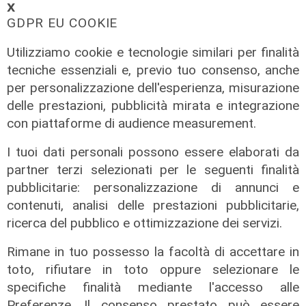
𝗫
GDPR EU COOKIE
Utilizziamo cookie e tecnologie similari per finalità
tecniche essenziali e, previo tuo consenso, anche
per personalizzazione dell'esperienza, misurazione
delle prestazioni, pubblicità mirata e integrazione
con piattaforme di audience measurement.
Tiro Incrociato - Erika Venturini e
Lorenzo Pellerano 16/06/2026
I tuoi dati personali possono essere elaborati da
16/06/2026
partner terzi selezionati per le seguenti finalità
di Redazione
pubblicitarie: personalizzazione di annunci e
contenuti, analisi delle prestazioni pubblicitarie,
ricerca del pubblico e ottimizzazione dei servizi.
Rimane in tuo possesso la facoltà di accettare in
toto, rifiutare in toto oppure selezionare le
specifiche finalità mediante l'accesso alle
Preferenze. Il consenso prestato può essere