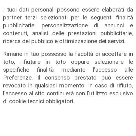
TGN today Liguria
I tuoi dati personali possono essere elaborati da
2024 25/11/2024
partner terzi selezionati per le seguenti finalità
25/11/2024
pubblicitarie: personalizzazione di annunci e
di Redazione
contenuti, analisi delle prestazioni pubblicitarie,
ricerca del pubblico e ottimizzazione dei servizi.
Rimane in tuo possesso la facoltà di accettare in
toto, rifiutare in toto oppure selezionare le
specifiche finalità mediante l'accesso alle
Preferenze. Il consenso prestato può essere
revocato in qualsiasi momento. In caso di rifiuto,
l'accesso al sito continuerà con l'utilizzo esclusivo
di cookie tecnici obbligatori.
2
3
4
5
6
7
8
9
10
RIVIVI LE PUNTATE