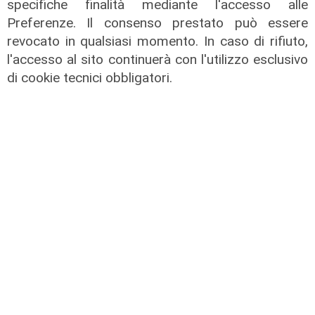
specifiche finalità mediante l'accesso alle
di Redazione
Preferenze. Il consenso prestato può essere
revocato in qualsiasi momento. In caso di rifiuto,
l'accesso al sito continuerà con l'utilizzo esclusivo
di cookie tecnici obbligatori.
8
9
10
11
12
13
14
15
16
RIVIVI LE PUNTATE