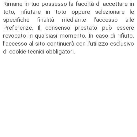
Rimane in tuo possesso la facoltà di accettare in
toto, rifiutare in toto oppure selezionare le
specifiche finalità mediante l'accesso alle
Preferenze. Il consenso prestato può essere
revocato in qualsiasi momento. In caso di rifiuto,
l'accesso al sito continuerà con l'utilizzo esclusivo
Nicola Carlone, Com. Gen.
di cookie tecnici obbligatori.
Capitanerie di Porto
31/01/2025
di Redazione