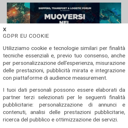
𝗫
GDPR EU COOKIE
Utilizziamo cookie e tecnologie similari per finalità
tecniche essenziali e, previo tuo consenso, anche
per personalizzazione dell'esperienza, misurazione
delle prestazioni, pubblicità mirata e integrazione
Giorgia Boi, Presidente Propeller
con piattaforme di audience measurement.
Club Port of Genoa
31/01/2025
I tuoi dati personali possono essere elaborati da
di Redazione
partner terzi selezionati per le seguenti finalità
pubblicitarie: personalizzazione di annunci e
contenuti, analisi delle prestazioni pubblicitarie,
ricerca del pubblico e ottimizzazione dei servizi.