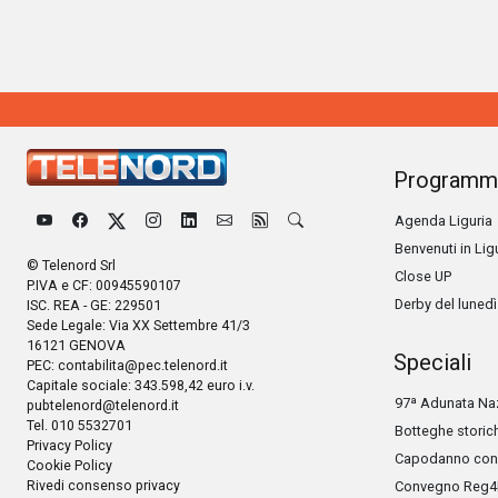
Programm
Agenda Liguria
Benvenuti in Lig
© Telenord Srl
Close UP
P.IVA e CF: 00945590107
Derby del lunedì
ISC. REA - GE: 229501
Sede Legale: Via XX Settembre 41/3
16121 GENOVA
Speciali
PEC:
contabilita@pec.telenord.it
Capitale sociale: 343.598,42 euro i.v.
97ª Adunata Naz
pubtelenord@telenord.it
Tel. 010 5532701
Botteghe storic
Privacy Policy
Capodanno con 
Cookie Policy
Rivedi consenso privacy
Convegno Reg4