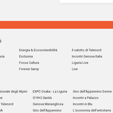
i
Energia & Ecosostenibilità
Il salotto di Telenord
uria
Esclusiva
Incontri Genova Italia
Focus Cultura
Liguria Live
Forever Samp
Live
ionale degli Alpini
EXPO Osaka - La Liguria
Giro dell'Appennino Donne
he
G19+2 Sanità
Incontri a Palazzo
Telenord
Genova Meravigliosa
Incontri in Blu
IA
Giro dell'Appennino
L'economia dell'entroterra