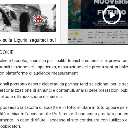
e sulla Liguria seguiteci sul
e
e su
Facebook
.
Giorgia Boi, Presiden
OOKIE
Propeller Club Port 
okie e tecnologie similari per finalità tecniche essenziali e, previo t
onalizzazione dell'esperienza, misurazione delle prestazioni, pubblic
con piattaforme di audience measurement.
sonali possono essere elaborati da partner terzi selezionati per le seg
personalizzazione di annunci e contenuti, analisi delle prestazioni pubbl
blico e ottimizzazione dei servizi.
possesso la facoltà di accettare in toto, rifiutare in toto oppure sele
alità mediante l'accesso alle Preferenze. Il consenso prestato può 
mento. In caso di rifiuto, l'accesso al sito continuerà con l'utilizzo e
obbligatori.