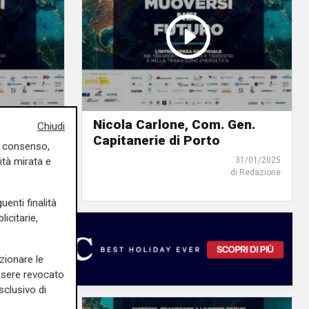
te
Nicola Carlone, Com. Gen.
Chiudi
of Genoa
Capitanerie di Porto
uo consenso,
ità mirata e
31/01/2025
31/01/2025
di Redazione
di Redazione
uenti finalità
icitarie,
zionare le
essere revocato
sclusivo di