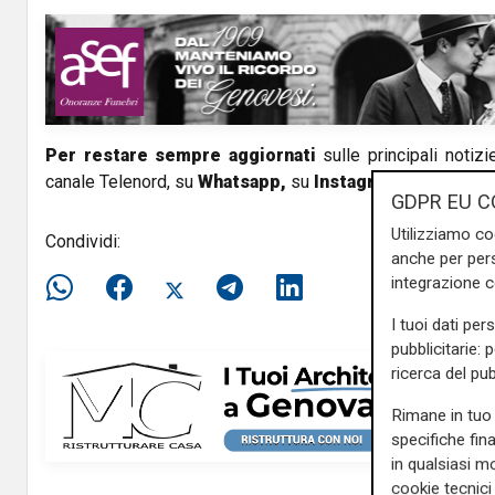
V
i
d
Per restare sempre aggiornati
sulle principali notizi
e
canale Telenord, su
Whatsapp,
su
Instagram
,
su
Youtub
GDPR EU C
o
Utilizziamo co
Condividi:
anche per pers
integrazione 
I tuoi dati per
pubblicitarie: 
ricerca del pub
Rimane in tuo 
specifiche fin
in qualsiasi mo
cookie tecnici 