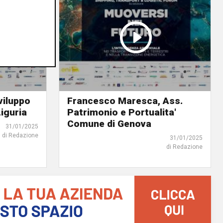
viluppo
Francesco Maresca, Ass.
iguria
Patrimonio e Portualita'
Comune di Genova
31/01/2025
di Redazione
31/01/2025
di Redazione