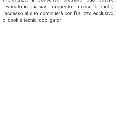
Bayer elimina la plastica dalla
revocato in qualsiasi momento. In caso di rifiuto,
Cardioaspirina: così un’idea interna
l'accesso al sito continuerà con l'utilizzo esclusivo
riduce sprechi ed emissioni
di cookie tecnici obbligatori.
02/08/2026
di R.S.