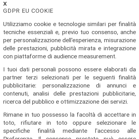
𝗫
GDPR EU COOKIE
Accordo
Italia e Senegal promuovono la
Utilizziamo cookie e tecnologie similari per finalità
gestione ecosostenibile delle
tecniche essenziali e, previo tuo consenso, anche
risorse marine
per personalizzazione dell'esperienza, misurazione
delle prestazioni, pubblicità mirata e integrazione
02/08/2026
di R.C.
con piattaforme di audience measurement.
I tuoi dati personali possono essere elaborati da
partner terzi selezionati per le seguenti finalità
pubblicitarie: personalizzazione di annunci e
contenuti, analisi delle prestazioni pubblicitarie,
ricerca del pubblico e ottimizzazione dei servizi.
Rimane in tuo possesso la facoltà di accettare in
toto, rifiutare in toto oppure selezionare le
specifiche finalità mediante l'accesso alle
Svolta
Preferenze. Il consenso prestato può essere