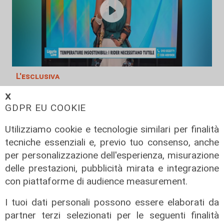
L'esclusiva
Bordilli (Lega): "Favorevole alle
𝗫
norme anti - maranza. Cpr
GDPR EU COOKIE
necessario per aumentare i
Utilizziamo cookie e tecnologie similari per finalità
rimpatri"
tecniche essenziali e, previo tuo consenso, anche
05/08/2026
per personalizzazione dell'esperienza, misurazione
delle prestazioni, pubblicità mirata e integrazione
con piattaforme di audience measurement.
I tuoi dati personali possono essere elaborati da
partner terzi selezionati per le seguenti finalità