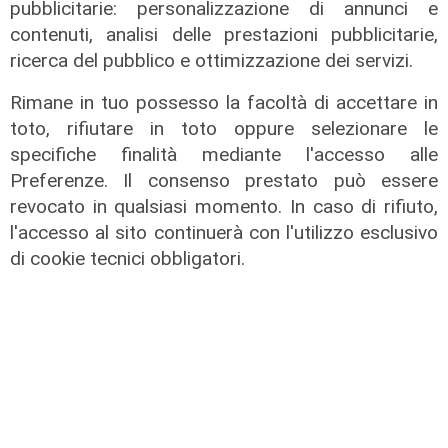
pubblicitarie: personalizzazione di annunci e
contenuti, analisi delle prestazioni pubblicitarie,
ricerca del pubblico e ottimizzazione dei servizi.
Rimane in tuo possesso la facoltà di accettare in
toto, rifiutare in toto oppure selezionare le
Il finanziamento
specifiche finalità mediante l'accesso alle
Regione: incrementato di un milione
Preferenze. Il consenso prestato può essere
il bando per l'innovazione
revocato in qualsiasi momento. In caso di rifiuto,
nell'agricoltura
l'accesso al sito continuerà con l'utilizzo esclusivo
di cookie tecnici obbligatori.
04/08/2026
di Redazione