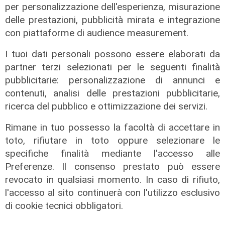
per personalizzazione dell'esperienza, misurazione
Shipping Transport & Intermodal
delle prestazioni, pubblicità mirata e integrazione
Forum - L'intervento di Antonella
con piattaforme di audience measurement.
Sada, Head Public Affairs
I tuoi dati personali possono essere elaborati da
30/01/2023
di Redazione
partner terzi selezionati per le seguenti finalità
pubblicitarie: personalizzazione di annunci e
contenuti, analisi delle prestazioni pubblicitarie,
ricerca del pubblico e ottimizzazione dei servizi.
Rimane in tuo possesso la facoltà di accettare in
toto, rifiutare in toto oppure selezionare le
specifiche finalità mediante l'accesso alle
Preferenze. Il consenso prestato può essere
revocato in qualsiasi momento. In caso di rifiuto,
l'accesso al sito continuerà con l'utilizzo esclusivo
L'intervento
di cookie tecnici obbligatori.
Shipping Transport & Intermodal