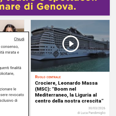
Chiudi
uo consenso,
ità mirata e
uenti finalità
icitarie,
Ruolo centrale
a
Crociere, Leonardo Massa
tà
(MSC): “Boom nel
zionare le
Mediterraneo, la Liguria al
essere revocato
centro della nostra crescita”
sclusivo di
13/04/2026
30/03/2026
rlotta Nicoletti
di Luca Pandimiglio