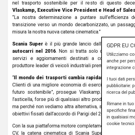
nel trasporto sostenibile per il resto di questo decen
Vlaskamp, Executive Vice President e Head of Sales
“La nostra determinazione a puntare sull’efficienza de
transizione verso un mondo decarbonizzato, un passaggio
misura la nostra nuova catena cinematica.”
Scania Super
è il più grande lancio dall'introduzione d
GDPR EU C
autocarri nel 2016
. Non si tratta solo di una nuova p
Utilizziamo co
servizi e aggiornamenti destinati a consolidare la
anche per pers
produttore leader di veicoli industriali premium.
integrazione 
“
Il mondo dei trasporti cambia rapidamente
sotto i n
I tuoi dati per
Clienti di una migliore economia di esercizio totale va di
pubblicitarie: 
futuro sostenibile”, prosegue Vlaskamp. “Noi di Scani
ricerca del pub
l’asticella, forse più di qualsiasi altro produttore. Non pe
Rimane in tuo 
ma perché non vediamo altra alternativa, se non quella di 
specifiche fin
obiettivi fissati dall’accordo di Parigi del 2015 per ridurre 
in qualsiasi mo
cookie tecnici 
Con la sua piattaforma motore completamente nuova per i 
CV, la catena cinematica di Scania Super promette
ris