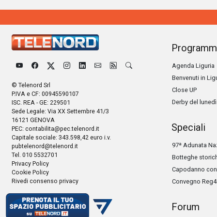
Programm
Agenda Liguria
Benvenuti in Lig
© Telenord Srl
Close UP
P.IVA e CF: 00945590107
Derby del lunedì
ISC. REA - GE: 229501
Sede Legale: Via XX Settembre 41/3
16121 GENOVA
Speciali
PEC:
contabilita@pec.telenord.it
Capitale sociale: 343.598,42 euro i.v.
97ª Adunata Naz
pubtelenord@telenord.it
Tel. 010 5532701
Botteghe storic
Privacy Policy
Capodanno con 
Cookie Policy
Rivedi consenso privacy
Convegno Reg4
Forum