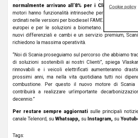
normalmente arrivano all’8% per i Clienti delle tr
Cookie policy
motori hanno funzionalità intrinseche per il carburant
ordinati nelle versioni per biodiesel FAME. Seguiranno altre
europei e per le soluzioni a biometano. La nuova caten
nuovi differenziali e cambi e un servizio premium, Scani
richiedono la massima operatività.
“Noi di Scania proseguiamo sul percorso che abbiamo trac
di soluzioni sostenibili ai nostri Clienti”, spiega Vlaska
rinnovabili e i veicoli elettrificati aumenteranno dras
prossimi anni, ma nella vita quotidiana tutti noi dipe
combustione. Per questo il nuovo motore di Scania 
contribuirà a realizzare un’importante decarbonizzazi
decennio.”
Per restare sempre aggiornati
sulle principali notizi
canale Telenord, su
Whatsapp,
su
Instagram
,
su
Youtub
Tags: