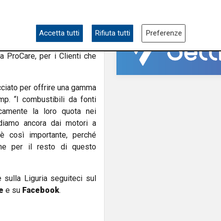
atte a lungo raggio
. Tutti i
e HVO e due possono essere
 versioni per i mercati extra
Accetta tutti
Rifiuta tutti
Preferenze
a cinematica include anche
a ProCare, per i Clienti che
ciato per offrire una gamma
mp. “I combustibili da fonti
ticamente la loro quota nei
ndiamo ancora dai motori a
è così importante, perché
one per il resto di questo
e sulla Liguria seguiteci sul
e
e su
Facebook
.