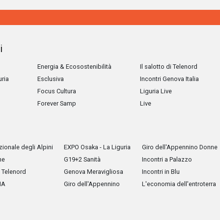
i
Energia & Ecosostenibilità
Il salotto di Telenord
uria
Esclusiva
Incontri Genova Italia
Focus Cultura
Liguria Live
Forever Samp
Live
ionale degli Alpini
EXPO Osaka - La Liguria
Giro dell'Appennino Donne
he
G19+2 Sanità
Incontri a Palazzo
Telenord
Genova Meravigliosa
Incontri in Blu
IA
Giro dell'Appennino
L'economia dell'entroterra