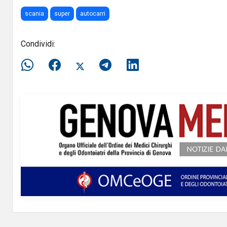
scania
super
autocarri
Condividi: