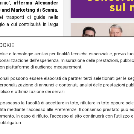
nio”,
afferma Alexander
 and Marketing di Scania.
i trasporti ci guida nella
 a cui contribuirà in larga
ella
nuova generazione di
OOKIE
iattaforma motori, ma anche
okie e tecnologie similari per finalità tecniche essenziali e, previo t
 posizione di Scania come
onalizzazione dell'esperienza, misurazione delle prestazioni, pubblic
con piattaforme di audience measurement.
ostri occhi e l’esigenza dei
sonali possono essere elaborati da partner terzi selezionati per le seg
 pari passo con quella di un
personalizzazione di annunci e contenuti, analisi delle prestazioni pubbl
il passaggio
a abbiamo scelto di alzare
blico e ottimizzazione dei servizi.
MSC passa alla nuov
rché pensiamo che sia facile,
generazione: proprie
possesso la facoltà di accettare in toto, rifiutare in toto oppure sele
raggiungere fattivamente gli
trasferita ai figli del
alità mediante l'accesso alle Preferenze. Il consenso prestato può 
le emissioni di gas serra”.
fondatore Aponte
mento. In caso di rifiuto, l'accesso al sito continuerà con l'utilizzo e
obbligatori.
veicoli Euro 6, da 420 a 560
di Ca
parmi di carburante che