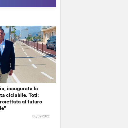
ia, inaugurata la
a ciclabile. Toti:
roiettata al futuro
le"
06/09/2021