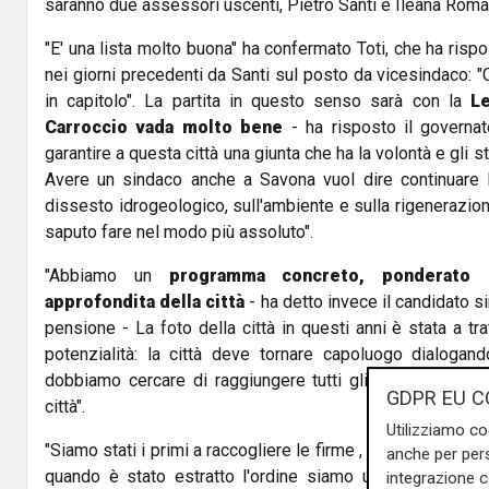
saranno due assessori uscenti, Pietro Santi e Ileana Roma
"E' una lista molto buona" ha confermato Toti, che ha risp
nei giorni precedenti da Santi sul posto da vicesindaco: "
in capitolo". La partita in questo senso sarà con la
Le
Carroccio vada molto bene
- ha risposto il governat
garantire a questa città una giunta che ha la volontà e gli s
Avere un sindaco anche a Savona vuol dire continuare l
dissesto idrogeologico, sull'ambiente e sulla rigenerazion
saputo fare nel modo più assoluto".
"Abbiamo un
programma concreto, ponderato e
approfondita della città
- ha detto invece il candidato si
pensione - La foto della città in questi anni è stata a t
potenzialità: la città deve tornare capoluogo dialogand
dobbiamo cercare di raggiungere tutti gli strati sociali 
GDPR EU C
città".
Utilizziamo co
"Siamo stati i primi a raccogliere le firme , i primi a presen
anche per pers
quando è stato estratto l'ordine siamo usciti per primi 
integrazione 