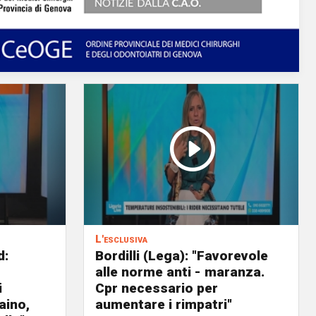
L'esclusiva
d:
Bordilli (Lega): "Favorevole
alle norme anti - maranza.
i
Cpr necessario per
aino,
aumentare i rimpatri"