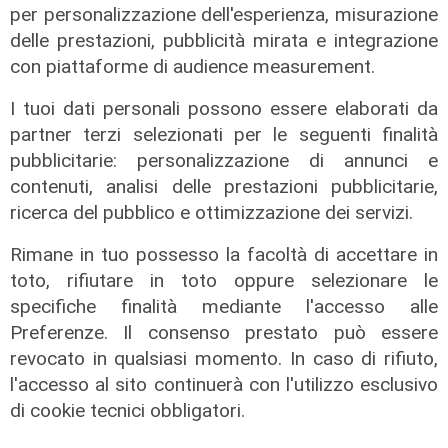
per personalizzazione dell'esperienza, misurazione
Gruppo Fs, Piano Mattei: al via
delle prestazioni, pubblicità mirata e integrazione
l'esperienza in Italia di 14 lavoratori
con piattaforme di audience measurement.
tunisini
21/07/2026
I tuoi dati personali possono essere elaborati da
di Redazione
partner terzi selezionati per le seguenti finalità
pubblicitarie: personalizzazione di annunci e
contenuti, analisi delle prestazioni pubblicitarie,
ricerca del pubblico e ottimizzazione dei servizi.
Rimane in tuo possesso la facoltà di accettare in
toto, rifiutare in toto oppure selezionare le
specifiche finalità mediante l'accesso alle
Preferenze. Il consenso prestato può essere
revocato in qualsiasi momento. In caso di rifiuto,
l'accesso al sito continuerà con l'utilizzo esclusivo
Il progetto
di cookie tecnici obbligatori.
Egitto, Alstom alla guida di un
consorzio firma contratti da 690